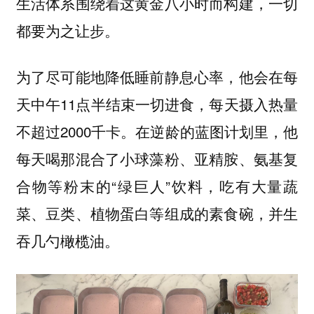
生活体系围绕着这黄金八小时而构建，一切
都要为之让步。
为了尽可能地降低睡前静息心率，他会在每
天中午11点半结束一切进食，每天摄入热量
不超过2000千卡。在逆龄的蓝图计划里，他
每天喝那混合了小球藻粉、亚精胺、氨基复
合物等粉末的“绿巨人”饮料，吃有大量蔬
菜、豆类、植物蛋白等组成的素食碗，并生
吞几勺橄榄油。