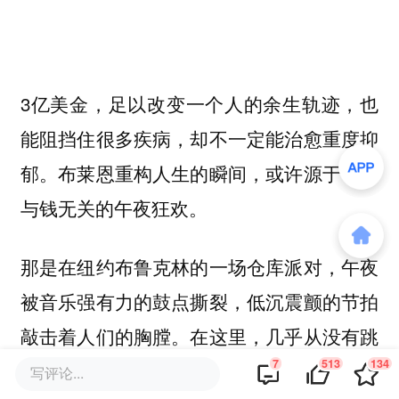
3亿美金，足以改变一个人的余生轨迹，也
能阻挡住很多疾病，却不一定能治愈重度抑
郁。布莱恩重构人生的瞬间，或许源于一场
与钱无关的午夜狂欢。
那是在纽约布鲁克林的一场仓库派对，午夜
被音乐强有力的鼓点撕裂，低沉震颤的节拍
敲击着人们的胸膛。在这里，几乎从没有跳
7
513
134
过舞的布莱恩，卸下了西装革履、代码与报
写评论...