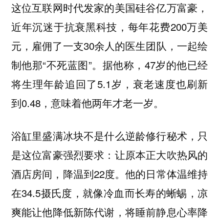
这位互联网时代发家的美国硅谷亿万富豪，
近年沉迷于抗衰黑科技，每年花费200万美
元，雇佣了一支30余人的医生团队，一起绘
制他那“不死蓝图”。据他称，47岁的他已经
将生理年龄追回了5.1岁，衰老速度也刷新
到0.48，意味着他两年才老一岁。
浴缸里盛满冰块不是什么逆龄修行秘术，只
是这位富豪强烈要求：让原本正大吹热风的
酒店房间，降温到22度。他的日常体温维持
在34.5摄氏度，就像冷血而长寿的蜥蜴，凉
爽能让他降低新陈代谢，将睡前静息心率降