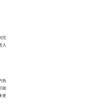
则完
进入
的热
可能
来更