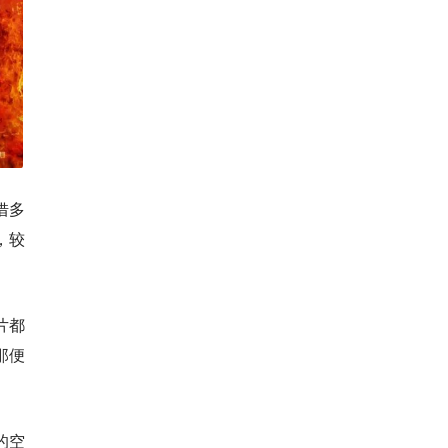
借多
，较
片都
那便
的空