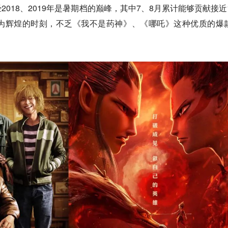
018、2019年是暑期档的巅峰，其中7、8月累计能够贡献接近1
为辉煌的时刻，不乏《我不是药神》、《哪吒》这种优质的爆