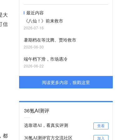
最近内容
是大
《八仙！》前来救市
可信
2026-07-16
暑期档在等沈腾、贾玲救市
2026-06-30
端午档下滑，市场遇冷
2026-06-22
阅读更多内容，狠戳这里
36氪AI测评
选靠谱AI，看真实评测
查看
，都
36氪AI测评官方交流社区
加入