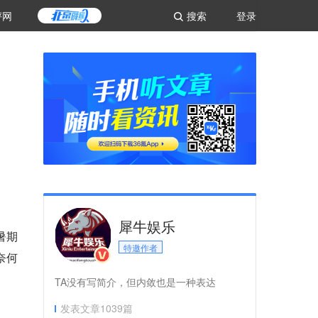
评网
搜索
登录
犀牛娱乐
暑期
特邀作者
奈何
TA没有写简介，但内敛也是一种表达
发表文章
1039
篇