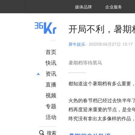
36氪Auto
数字时氪
企业号
未来消费
智能涌现
未来城市
启动Power on
媒体品牌
企业服务
企服点评
36氪出海
36氪研究院
潮生TIDE
36氪企服点评
36Kr研究院
36氪财经
职场bonus
36碳
后浪研究所
36Kr创新咨询
暗涌Waves
硬氪
氪睿研究院
开局不利，暑期
犀牛娱乐
·
2025年06月27日 13:17
首页
快讯
暑期档等待黑马
资讯
都知道这个暑期档有多么重要
直播
最新
推荐
创投
财经
视频
火热的春节档已经过去快半年
汽车
AI
专题
档再度迎来重要的节点，是全
科技
项目推荐
活动
专精特新
安徽
终究没有拿出太多像样的作品
搜索