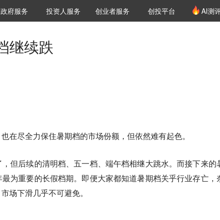
创投发布
项目推荐
核心服务
LP源计划
政府服务
投资人服务
创业者服务
创投平台
AI测
36氪Pro
VClub
VClub投资机构库
创投氪堂
城市之窗
投资机构职位推介
企业入驻
投资人认证
档继续跌
，也在尽全力保住暑期档的市场份额，但依然难有起色。
了，但后续的清明档、五一档、端午档相继大跳水。而接下来的
年最为重要的长假档期。即便大家都知道暑期档关乎行业存亡，
，市场下滑几乎不可避免。