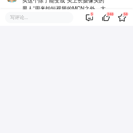
男人”用来拍短视频的MCN之外，大
5
248
58
众的需求太弱了还不如影石的全景小
写评论...
相机......镜架外需要加一倍的钱配近
视镜片的人更加没需求。另外的AI语
音问答功能更加场景尴尬，基本上是
全文
伪需求硬件的典型。感觉抄meta
rayban眼镜就是个必须完成的KPI任
·
回复
新用户5025322
2025-06-27
务......
还是怀念7年前的谷歌眼镜，现在这些玩意
能叫AI眼镜？？？
·
·
回复
春泥村雨
2025-06-27
谷歌那个是有显示屏的，这没显示屏的玩意
儿，最多也就是骨传导耳机，加摄像头，加
变色眼镜，至于什么第一人称摄像，好像我
把相机拿在手里就不叫第一人称，放在眼睛
的位置才叫第一人称