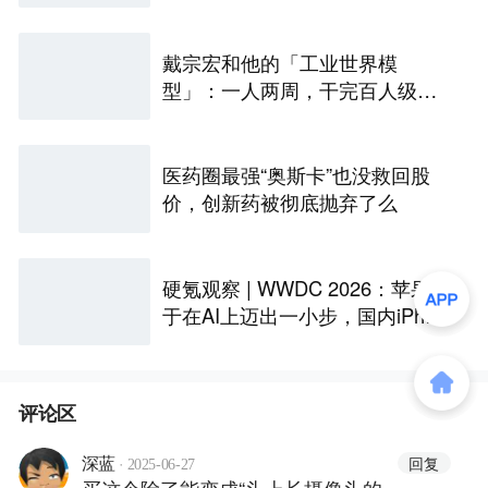
戴宗宏和他的「工业世界模
型」：一人两周，干完百人级定
制化“累活”
医药圈最强“奥斯卡”也没救回股
价，创新药被彻底抛弃了么
硬氪观察 | WWDC 2026：苹果终
于在AI上迈出一小步，国内iPhon
e还是用不上
评论区
·
回复
深蓝
2025-06-27
买这个除了能变成“头上长摄像头的