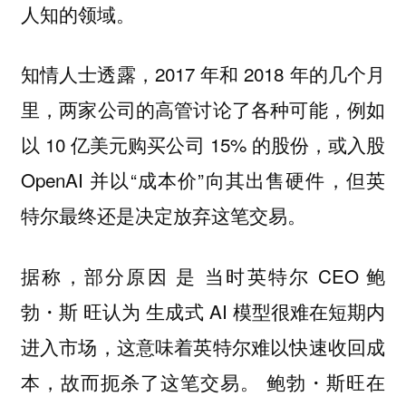
人知的领域。
知情人士透露，2017 年和 2018 年的几个月
里，两家公司的高管讨论了各种可能，例如
以 10 亿美元购买公司 15% 的股份，或入股
OpenAI 并以“成本价”向其出售硬件，但英
特尔最终还是决定放弃这笔交易。
据称，部分原因 是 当时英特尔 CEO 鲍
勃・斯 旺认为 生成式 AI 模型很难在短期内
进入市场，这意味着英特尔难以快速收回成
本，故而扼杀了这笔交易。 鲍勃・斯旺在