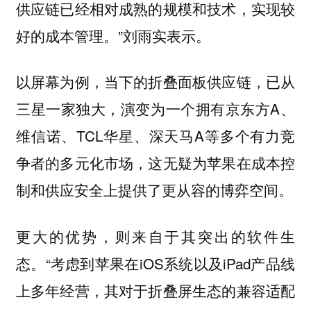
供应链已经相对成熟的规模和技术，实现较
好的成本管理。”刘雨实表示。
以屏幕为例，当下的折叠面板供应链，已从
三星一家独大，演变为一个拥有京东方A、
维信诺、TCL华星、深天马A等多个有力竞
争者的多元化市场，这无疑为苹果在成本控
制和供应安全上提供了更从容的博弈空间。
更大的优势，则来自于其突出的软件生
态。“考虑到苹果在iOS系统以及iPad产品线
上多年经营，其对于折叠屏生态的兼容适配