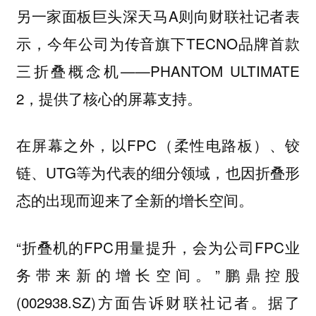
另一家面板巨头深天马A则向财联社记者表
示，今年公司为传音旗下TECNO品牌首款
三折叠概念机——PHANTOM ULTIMATE
2，提供了核心的屏幕支持。
在屏幕之外，以FPC（柔性电路板）、铰
链、UTG等为代表的细分领域，也因折叠形
态的出现而迎来了全新的增长空间。
“折叠机的FPC用量提升，会为公司FPC业
务带来新的增长空间。”鹏鼎控股
(002938.SZ)方面告诉财联社记者。据了