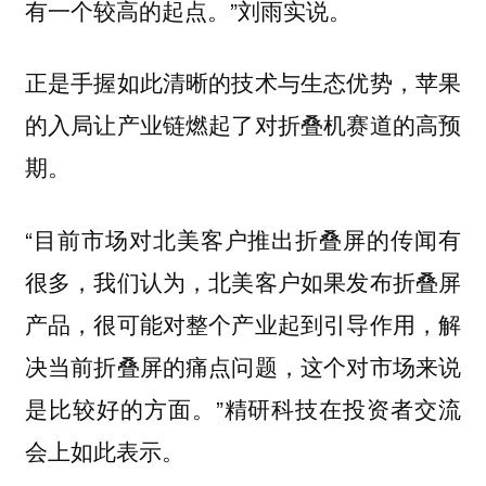
有一个较高的起点。”刘雨实说。
正是手握如此清晰的技术与生态优势，苹果
的入局让产业链燃起了对折叠机赛道的高预
期。
“目前市场对北美客户推出折叠屏的传闻有
很多，我们认为，北美客户如果发布折叠屏
产品，很可能对整个产业起到引导作用，解
决当前折叠屏的痛点问题，这个对市场来说
是比较好的方面。”精研科技在投资者交流
会上如此表示。