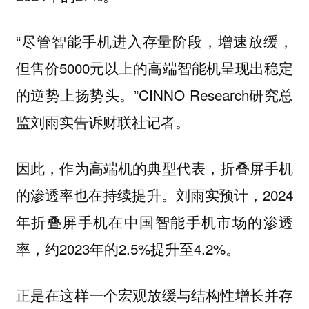
“尽管智能手机进入存量阶段，增速放缓，
但售价5000元以上的高端智能机呈现出稳定
的逆势上扬势头。”CINNO Research研究总
监刘雨实告诉财联社记者。
因此，作为高端机的典型代表，折叠屏手机
的渗透率也在持续提升。刘雨实预计，2024
年折叠屏手机在中国智能手机市场的渗透
率，约2023年的2.5%提升至4.2%。
正是在这样一个宏观放缓与结构性增长并存