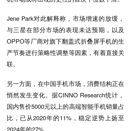
Jene Park对此解释称，市场增速的放缓，
与三星在部分市场的表现未达预期，以及
OPPO等厂商对旗下翻盖式折叠屏手机的生
产节奏进行策略性调整等因素，有着直接关
联。
另一方面，在中国手机市场，消费结构正在
悄然发生变化。据CINNO Research统计，
国内售价5000元以上的高端智能手机销量占
比，已从2020年的11%，稳定逆势上扬至
2024年的27%。