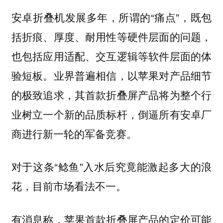
安卓折叠机发展多年，所谓的“痛点”，既包
括折痕、厚度、耐用性等硬件层面的问题，
也包括应用适配、交互逻辑等软件层面的体
验短板。业界普遍相信，以苹果对产品细节
的极致追求，其首款折叠屏产品将为整个行
业树立一个新的品质标杆，倒逼所有安卓厂
商进行新一轮的军备竞赛。
对于这条“鲶鱼”入水后究竟能激起多大的浪
花，目前市场看法不一。
有消息称，苹果首款折叠屏产品的定价可能