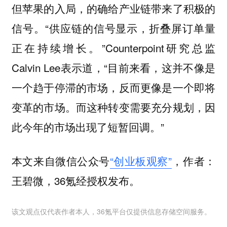
但苹果的入局，的确给产业链带来了积极的
信号。“供应链的信号显示，折叠屏订单量
正在持续增长。”Counterpoint研究总监
Calvin Lee表示道，“目前来看，这并不像是
一个趋于停滞的市场，反而更像是一个即将
变革的市场。而这种转变需要充分规划，因
此今年的市场出现了短暂回调。”
本文来自微信公众号
“创业板观察”
，作者：
王碧微，36氪经授权发布。
该文观点仅代表作者本人，36氪平台仅提供信息存储空间服务。