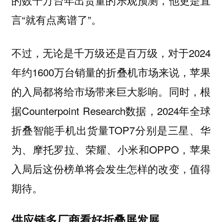
的数千万台年出货量的乐观预测，他更是直
言“就有点离谱了”。
不过，无论是千万级还是百万级，对于2024
年约1600万台销量的折叠机市场来说，苹果
的入局都将给市场带来巨大影响。同时，根
据Counterpoint Research数据，2024年全球
折叠智能手机出货量TOP7分别是三星、华
为、摩托罗拉、荣耀、小米和OPPO，苹果
入局后这份榜单将会发生怎样的改变，值得
期待。
供应链多厂商看好折叠屏发展