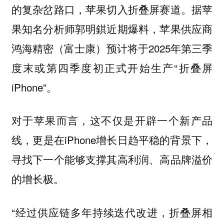
的复杂岔路口，苹果切入折叠屏赛道。据苹
果知名分析师郭明錤近期爆料，苹果供应商
鸿海精密（富士康）预计将于2025年第三季
度末或第四季度初正式开始生产“折叠屏
iPhone”。
对于苹果而言，这不仅是开辟一个新产品
线，更是在iPhone增长日趋平稳的背景下，
寻找下一个能够支撑其高利润、高品牌溢价
的增长极。
“经过供应链多年持续迭代改进，折叠屏相