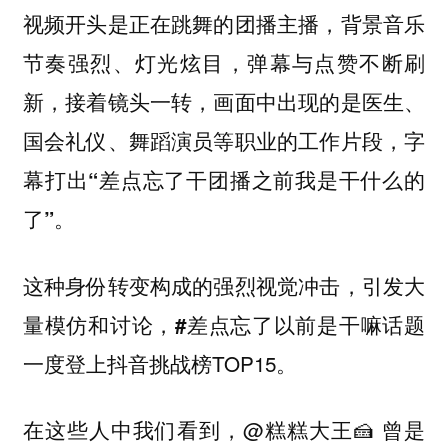
视频开头是正在跳舞的团播主播，背景音乐
节奏强烈、灯光炫目，弹幕与点赞不断刷
新，接着镜头一转，画面中出现的是医生、
国会礼仪、舞蹈演员等职业的工作片段，字
幕打出
“差点忘了干团播之前我是干什么的
。
了”
这种身份转变构成的强烈视觉冲击，引发大
量模仿和讨论，
话题
#差点忘了以前是干嘛
一度登上抖音挑战榜TOP15。
在这些人中我们看到，@糕糕大王🍰 曾是