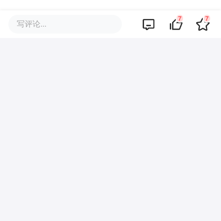
7
7
写评论...
通过短期的“拼单”行为，和受限制的分享渠
道，在小范围内试探社交电商的边界，悄悄
培养用户的习惯。
比起曾经快速投入进行的电商尝试，这次的
腾讯，显然对用微信做电商有了更多的耐
心。
从微信“送礼物”功能推出开始，腾讯就不断
对外界释放信号，降低外界的预期，走着低
调路线。腾讯官方也在今年年初表示，微信