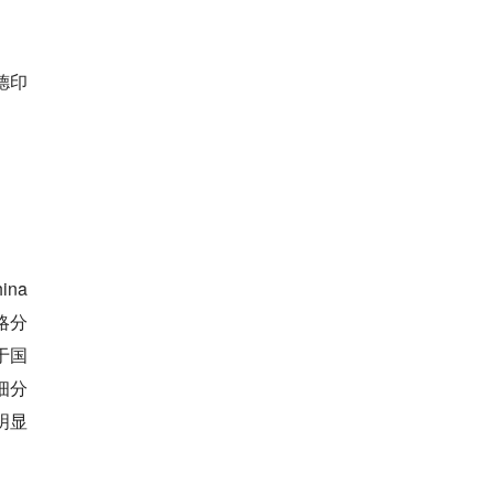
德印
na
略分
于国
细分
明显