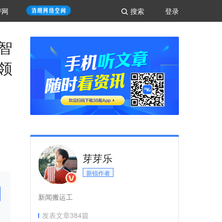
评网
搜索
登录
智
领
芽芽乐
新锐作者
新闻搬运工
发表文章
384
篇