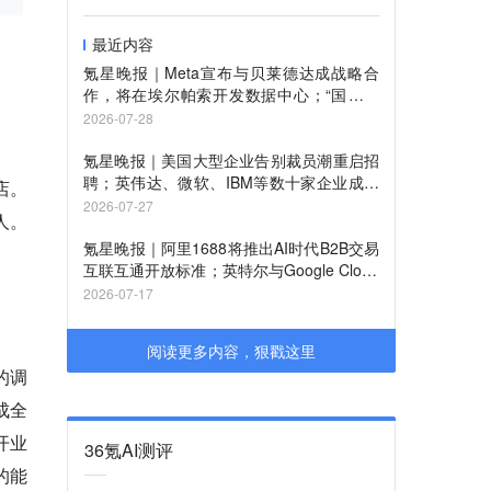
最近内容
氪星晚报｜Meta宣布与贝莱德达成战略合
作，将在埃尔帕索开发数据中心；“国科超
导”完成超亿元融资；我国启动人工智能大
2026-07-28
模型IPv6能力提升专项行动
氪星晚报｜美国大型企业告别裁员潮重启招
聘；英伟达、微软、IBM等数十家企业成立
店。
新联盟，旨在共同保障AI安全；《光伏行业
2026-07-27
人。
成本核算模型通则》发布，引导行业有序竞
争
氪星晚报｜阿里1688将推出AI时代B2B交易
互联互通开放标准；英特尔与Google Cloud
宣布深化战略合作；铁路部门试点提前60天
2026-07-17
预约购票服务
阅读更多内容，狠戳这里
的调
成全
开业
36氪AI测评
的能