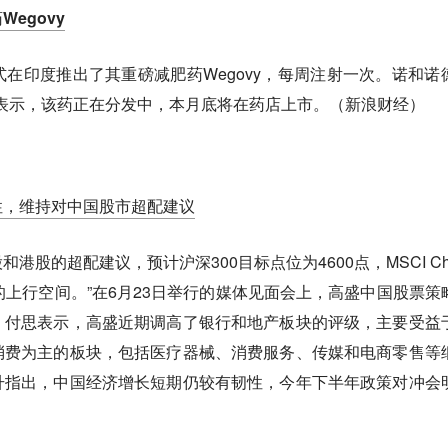
egovy
在印度推出了其重磅减肥药Wegovy，每周注射一次。诺和诺
otriya表示，该药正在分发中，本月底将在药店上市。（新浪财经）
性，维持对中国股市超配建议
港股的超配建议，预计沪深300目标点位为4600点，MSCI Chi
%的上行空间。”在6月23日举行的媒体见面会上，高盛中国股票策
，付思表示，高盛近期调高了银行和地产板块的评级，主要受益
消费为主的板块，包括医疗器械、消费服务、传媒和电商零售等
升指出，中国经济增长短期仍较有韧性，今年下半年政策对冲会