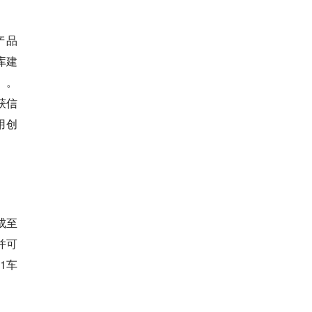
产品
库建
》。
获信
用创
成至
并可
1车