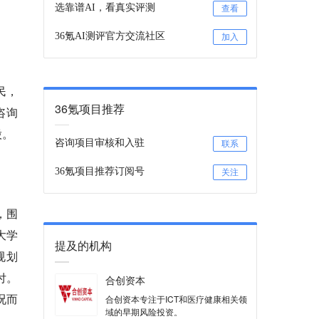
选靠谱AI，看真实评测
查看
36氪AI测评官方交流社区
加入
民，
36氪项目推荐
咨询
股。
咨询项目审核和入驻
联系
36氪项目推荐订阅号
关注
，围
大学
提及的机构
规划
付。
合创资本
况而
合创资本专注于ICT和医疗健康相关领
域的早期风险投资。