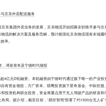
参与京东外卖配送服务
着京东集团外卖业务的发展，京东物流开始招募全职骑手参与京
东物流的解决方案及服务范畴，预计能强化京东物流现有末端履
运效率。
融资，溥泉资本及宁德时代领投
完成超4亿元D轮融资。本轮融资由宁德时代通过旗下唯一的产业投
ial）和自有资金领投，方广资本、猎鹰投资旗下星奇基金、中际控股
方和投资机构联合投资，资金将重点用于无人驾驶产品的研发和
布局。据介绍，截至目前，“易控智驾”部署了约1500台无人矿