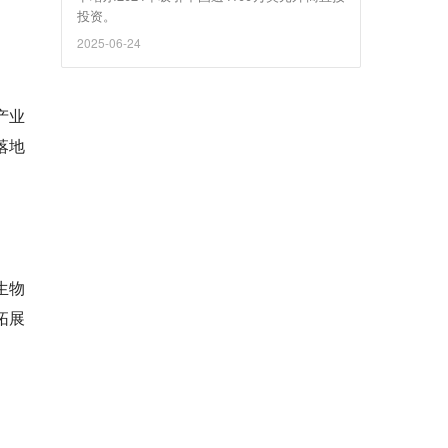
投资。
2025-06-24
产业
落地
生物
拓展