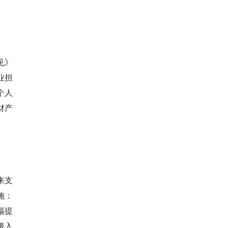
见》
业担
个人
财产
来支
施：
幅提
接入