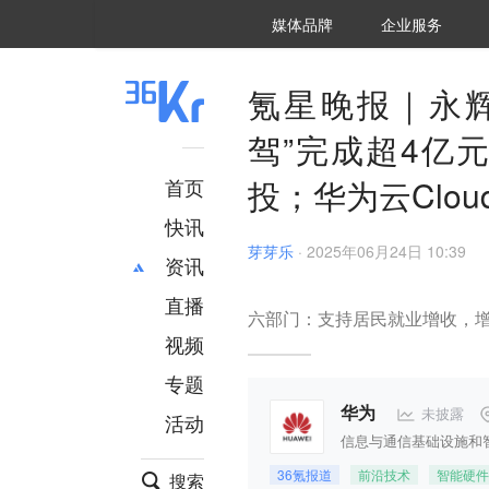
36氪Auto
数字时氪
企业号
未来消费
智能涌现
未来城市
启动Power on
媒体品牌
企业服务
企服点评
36氪出海
36氪研究院
潮生TIDE
36氪企服点评
36Kr研究院
36氪财经
职场bonus
36碳
后浪研究所
36Kr创新咨询
暗涌Waves
硬氪
氪睿研究院
氪星晚报｜永辉
驾”完成超4亿
投；华为云Cloud
首页
快讯
芽芽乐
·
2025年06月24日 10:39
资讯
直播
最新
推荐
六部门：支持居民就业增收，
创投
财经
视频
汽车
AI
专题
科技
项目推荐
未披露
华为
活动
专精特新
安徽
信息与通信基础设施和
36氪报道
前沿技术
智能硬件
搜索