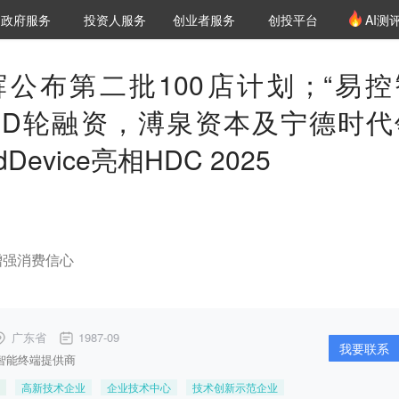
创投发布
项目推荐
核心服务
LP源计划
政府服务
投资人服务
创业者服务
创投平台
AI测
36氪Pro
VClub
VClub投资机构库
创投氪堂
城市之窗
投资机构职位推介
企业入驻
投资人认证
公布第二批100店计划；“易控
元D轮融资，溥泉资本及宁德时代
Device亮相HDC 2025
增强消费信心
广东省
1987-09
我要联系
智能终端提供商
高新技术企业
企业技术中心
技术创新示范企业