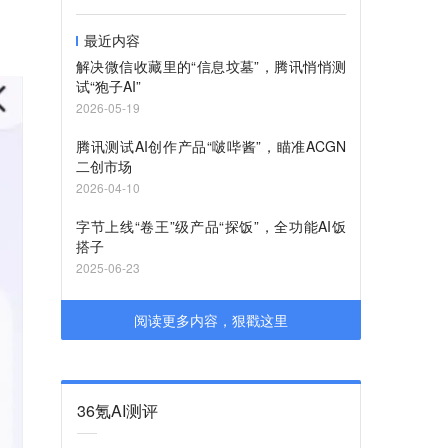
最近内容
解决微信收藏里的“信息坟墓”，腾讯悄悄测
试“狍子AI”
2026-05-19
腾讯测试AI创作产品“啵哔酱”，瞄准ACGN
二创市场
2026-04-10
字节上线“卷王”级产品“探饭”，全功能AI饭
搭子
2025-06-23
阅读更多内容，狠戳这里
36氪AI测评