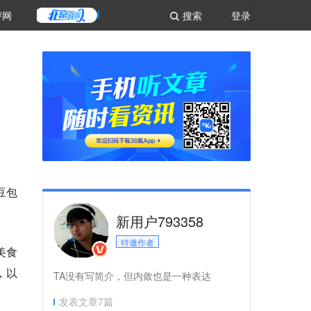
评网
搜索
登录
豆包
新用户793358
特邀作者
美食
，以
TA没有写简介，但内敛也是一种表达
发表文章
7
篇