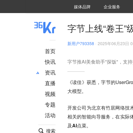
36氪Auto
数字时氪
企业号
未来消费
智能涌现
未来城市
启动Power on
媒体品牌
企业服务
企服点评
36氪出海
36氪研究院
潮生TIDE
36氪企服点评
36Kr研究院
36氪财经
职场bonus
36碳
后浪研究所
36Kr创新咨询
暗涌Waves
硬氪
氪睿研究院
字节上线“卷王”
新用户793358
·
2025年06月23日 0
首页
快讯
字节推AI美食助手"探饭"，支
资讯
《读佳》获悉，字节的UserG
直播
最新
推荐
大模型。
创投
财经
视频
汽车
AI
专题
开发公司为北京有竹居网络技
科技
项目推荐
活动
专精特新
安徽
相关的智能向导服务，在实际
及AI点菜。
搜索