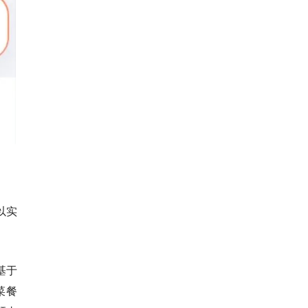
以实
基于
菜餐