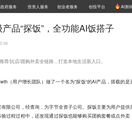
创投发布
项目推荐
核心服务
LP源计划
政府服务
投资人服务
创业者服务
创投平台
AI测
36氪Pro
VClub
VClub投资机构库
创投氪堂
城市之窗
投资机构职位推介
企业入驻
投资人认证
级产品“探饭”，全功能AI饭搭子
3:36
持推荐/比店/团购外卖全链路，打造本地生活新入口。
rowth（用户增长团队）做了一个名为”探饭“的AI产品，搭载的是
术有限公司，经查询，为字节全资子公司。探饭主要为用户提供
体验过程过程中，还发现通过探饭也
能够购买团购套餐或点外卖