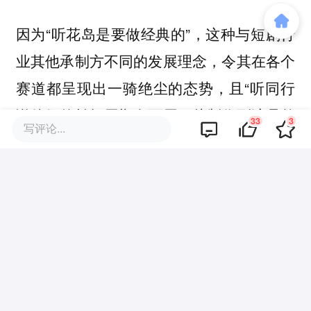
因为“听花岛是要做经典的”，这种与短剧行
业其他承制方不同的发展理念，令其在各个
赛道都呈现出一骑绝尘的态势，且“听同行
说他们的拍摄周期有两周，从制作到演员整
33
3
写评论...
体都是最头部，我们没有办法比较”。
与其它版本相比，《十八岁太奶奶驾到，重
整家族荣耀》开篇没有完成母子相认，原主
家庭的支线也没有过度添加，而是先叙述了
女主在校园里与孙子的戏剧性摩擦，给相认
归家增添更多趣味与反差。