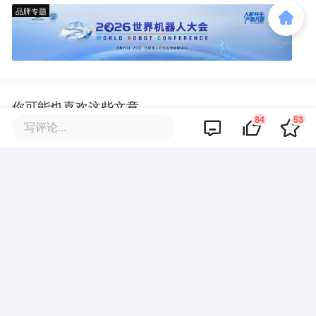
品牌专题
你可能也喜欢这些文章
84
53
写评论...
百度刚投，Expedia就买：AI旅游
规划创业公司的最好结局？
最忙国资
半年它们融170亿，数据“卖铲
人”，成了具身赛道最暴利的生意