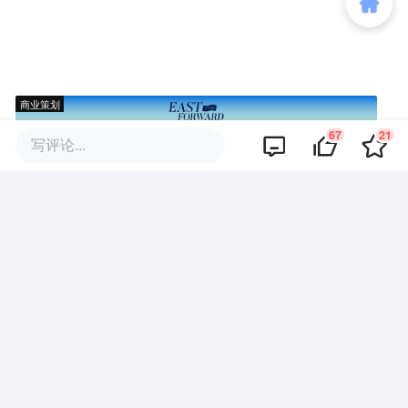
商业策划
67
21
写评论...
商务合作
关于我们
加入我们
联系我们
城市加盟
寻求报道
我要入驻
投资者关系
违法和不良信息、未成年人保护举报电话：010-89650707
举报邮箱：jubao@36kr.com 网上有害信息举报
© 2011~
2026
北京多氪信息科技有限公司 |
京ICP备12031756号-6
|
京ICP证150143号
| 京公网安备11010502057322号