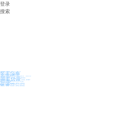
登录
搜索
36氪Auto
数字时氪
未来消费
智能涌现
未来城市
启动Power on
36氪出海
36氪研究院
潮生TIDE
36氪企服点评
36氪财经
职场bonus
36碳
后浪研究所
暗涌Waves
硬氪
氪睿研究院