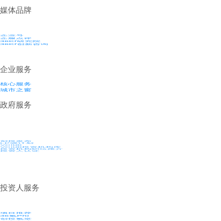
媒体品牌
企业号
企服点评
36Kr研究院
36Kr创新咨询
企业服务
核心服务
城市之窗
政府服务
创投发布
LP源计划
VClub
VClub投资机构库
投资机构职位推介
投资人认证
投资人服务
项目推荐
36氪Pro
创投氪堂