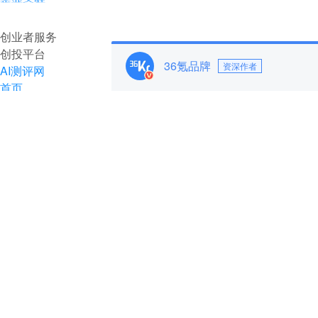
企业入驻
创业者服务
创投平台
36氪品牌
资深作者
AI测评网
首页
快讯
资讯
推荐
财经
AI
项目推荐
安徽
最新
创投
汽车
科技
专精特新
直播