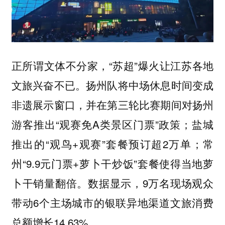
正所谓文体不分家，“苏超”爆火让江苏各地
文旅兴奋不已。扬州队将中场休息时间变成
非遗展示窗口，并在第三轮比赛期间对扬州
游客推出“观赛免A类景区门票”政策；盐城
推出的“观鸟+观赛”套餐预订超2万单；常
州“9.9元门票+萝卜干炒饭”套餐使得当地萝
卜干销量翻倍。数据显示，9万名现场观众
带动6个主场城市的银联异地渠道文旅消费
总额增长14.63%。