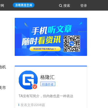
评网
搜索
登录
地机
格隆汇
特邀作者
美市
TA没有写简介，但内敛也是一种表达
发表文章
2208
篇