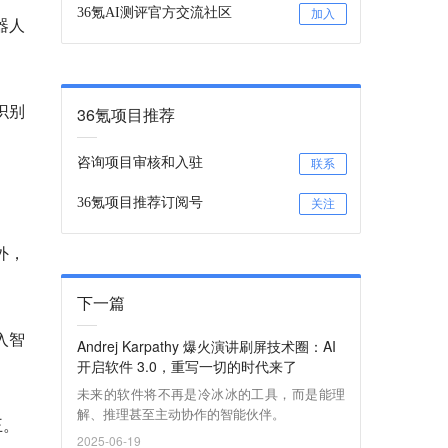
36氪AI测评官方交流社区
加入
器人
识别
36氪项目推荐
咨询项目审核和入驻
联系
36氪项目推荐订阅号
关注
外，
下一篇
入智
Andrej Karpathy 爆火演讲刷屏技术圈：AI
开启软件 3.0，重写一切的时代来了
未来的软件将不再是冷冰冰的工具，而是能理
解、推理甚至主动协作的智能伙伴。
王。
2025-06-19