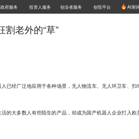
创投发布
项目推荐
核心服务
LP源计划
政府服务
投资人服务
创业者服务
创投平台
AI测
36氪Pro
VClub
VClub投资机构库
创投氪堂
城市之窗
投资机构职位推介
企业入驻
投资人认证
割老外的“草”
器人已经广泛地应用于各种场景，无人物流车、无人环卫车、扫
生活的大多数人有些陌生的产品，却成为国产机器人企业打入欧