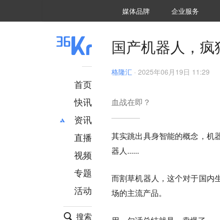
36氪Auto
数字时氪
企业号
未来消费
智能涌现
未来城市
启动Power on
媒体品牌
企业服务
企服点评
36氪出海
36氪研究院
潮生TIDE
36氪企服点评
36Kr研究院
36氪财经
职场bonus
36碳
后浪研究所
36Kr创新咨询
暗涌Waves
硬氪
氪睿研究院
国产机器人，疯狂
格隆汇
·
2025年06月19日 11:29
首页
快讯
血战在即？
资讯
其实跳出具身智能的概念，机
直播
最新
推荐
器人......
创投
财经
视频
汽车
AI
专题
而割草机器人，这个对于国内
科技
项目推荐
活动
专精特新
安徽
场的主流产品。
搜索