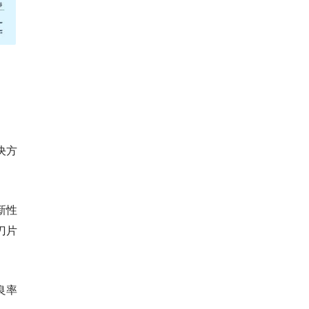
决方
新性
刀片
良率