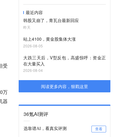
最近内容
韩股又崩了，青瓦台最新回应
昨天
站上4100，黄金股集体大涨
2026-08-05
大跌三天后，V型反包，高盛惊呼：资金正
在大量买入
但受
2026-08-04
阅读更多内容，狠戳这里
0万
机器
36氪AI测评
选靠谱AI，看真实评测
查看