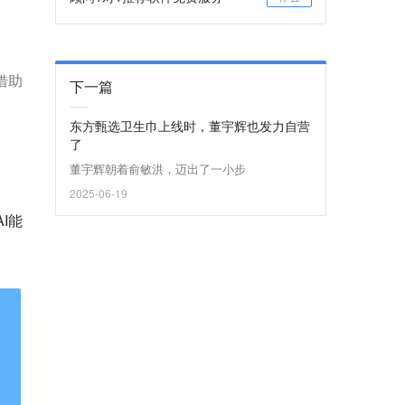
借助
下一篇
东方甄选卫生巾上线时，董宇辉也发力自营
了
董宇辉朝着俞敏洪，迈出了一小步
2025-06-19
I能