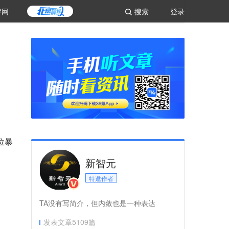
评网
搜索
登录
位暴
新智元
特邀作者
TA没有写简介，但内敛也是一种表达
发表文章
5109
篇