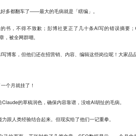
试好多都翻车了——最大的毛病就是「瞎编」。
推荐过不存在的书，不得不致歉；彭博社更正了几十条AI写的错误摘要；G
的文章，被全网群嘲。
虽然用AI写博客，但他们还在招营销、内容、编辑这些岗位呢！大家品
了一个月就挂了！
辑来给Claude的草稿润色，确保内容靠谱，没啥AI胡扯的毛病。
写作能力跟人类经验结合起来。但现实给了他们一记重拳。