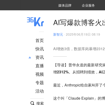
36氪Auto
数字时氪
企业号
未来消费
智能涌现
未来城市
启动Power on
媒体品牌
企业服务
企服点评
36氪出海
36氪研究院
潮生TIDE
36氪企服点评
36Kr研究院
36氪财经
职场bonus
36碳
后浪研究所
36Kr创新咨询
暗涌Waves
硬氪
氪睿研究院
AI写爆款博客火出
新智元
·
2025年06月19日 08:19
首页
快讯
AI增效3倍，数据库岗暴增23
资讯
【导读】普华永道的最新研究揭
直播
最新
推荐
增2312%。从招聘到绩效，A
创投
财经
视频
汽车
AI
专题
最近，Anthropic给自家AI开
科技
项目推荐
活动
专精特新
安徽
这个叫「Claude Explain
搜索