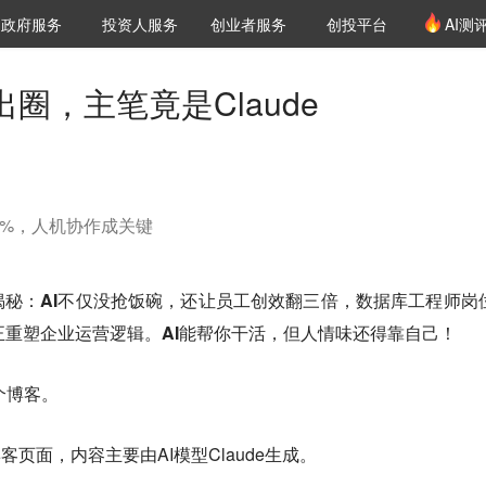
创投发布
项目推荐
核心服务
LP源计划
政府服务
投资人服务
创业者服务
创投平台
AI测
36氪Pro
VClub
VClub投资机构库
创投氪堂
城市之窗
投资机构职位推介
企业入驻
投资人认证
圈，主笔竟是Claude
12%，人机协作成关键
秘：AI不仅没抢饭碗，还让员工创效翻三倍，数据库工程师岗
I正重塑企业运营逻辑。AI能帮你干活，但人情味还得靠自己！
了个博客。
」的博客页面，内容主要由AI模型Claude生成。