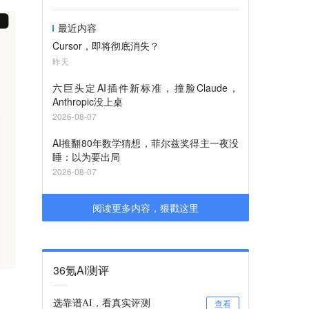
最近内容
Cursor，即将彻底消失？
昨天
六巨头定AI插件新标准，撞脸Claude，
Anthropic没上桌
2026-08-07
AI推翻80年数学猜想，菲尔兹奖得主一夜没
睡：以为要出局
2026-08-07
阅读更多内容，狠戳这里
36氪AI测评
选靠谱AI，看真实评测
查看