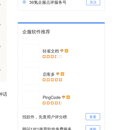
36氪企服点评服务号
关注
企服软件推荐
轻雀文档
评
启客多
评
种话
PingCode
评
找软件，先查用户评分榜
查看
顾问1对1推荐软件免费服务
体验