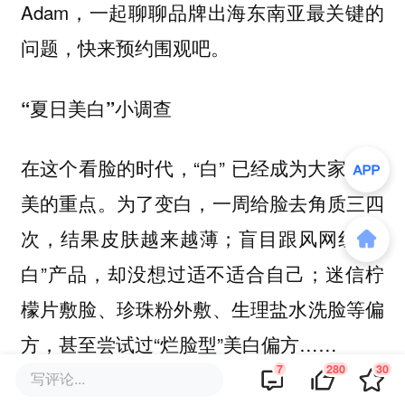
Adam，一起聊聊品牌出海东南亚最关键的
问题，快来预约围观吧。
“夏日美白”小调查
在这个看脸的时代，“白” 已经成为大家追求
美的重点。为了变白，一周给脸去角质三四
次，结果皮肤越来越薄；盲目跟风网红“速
白”产品，却没想过适不适合自己；迷信柠
檬片敷脸、珍珠粉外敷、生理盐水洗脸等偏
方，甚至尝试过“烂脸型”美白偏方……
7
280
30
写评论...
你是不是也掉进过这些“速白”的陷阱？你是