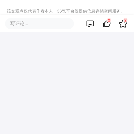
该文观点仅代表作者本人，36氪平台仅提供信息存储空间服务。
2
2
写评论...
2
好文章，需要你的鼓励
品牌专题
你可能也喜欢这些文章
一纸立案通知，申通快递30亿没