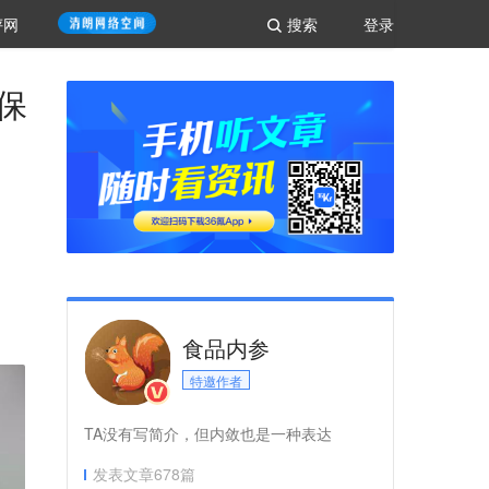
评网
搜索
登录
保
食品内参
特邀作者
TA没有写简介，但内敛也是一种表达
发表文章
678
篇