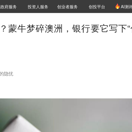
创投发布
项目推荐
核心服务
LP源计划
政府服务
投资人服务
创业者服务
创投平台
AI测
36氪Pro
VClub
VClub投资机构库
创投氪堂
城市之窗
投资机构职位推介
企业入驻
投资人认证
？蒙牛梦碎澳洲，银行要它写下“
后的隐忧