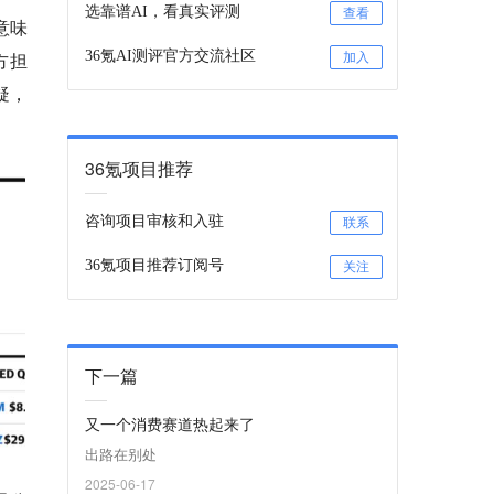
选靠谱AI，看真实评测
查看
意味
方担
36氪AI测评官方交流社区
加入
疑，
36氪项目推荐
咨询项目审核和入驻
联系
36氪项目推荐订阅号
关注
下一篇
又一个消费赛道热起来了
出路在别处
2025-06-17