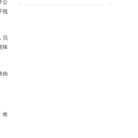
子公
不抵
，贝
意味
务由
）收