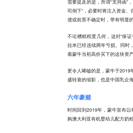
需要提及的是，所谓“支持函”
司倒下”，必要时将注入资金、
债或前景不确定时，带有明显的
不论糟糕程度几何，这封“保证
拉米已经连续两年亏损。同时
着蒙牛当初高价买下的这块资产
更令人唏嘘的是，蒙牛于201
盛转衰的缩影，也是中国乳企
六年豪赌
时间回到2019年，蒙牛宣布以
购澳大利亚有机婴幼儿配方奶