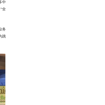
多中
“全
。
业务
为跳