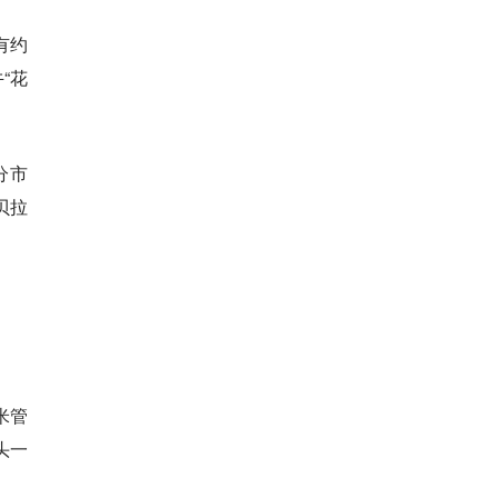
有约
“花
分市
贝拉
米管
头一