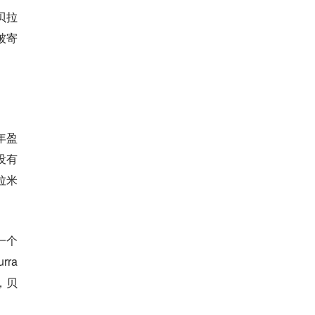
贝拉
被寄
年盈
没有
拉米
一个
ra
，贝