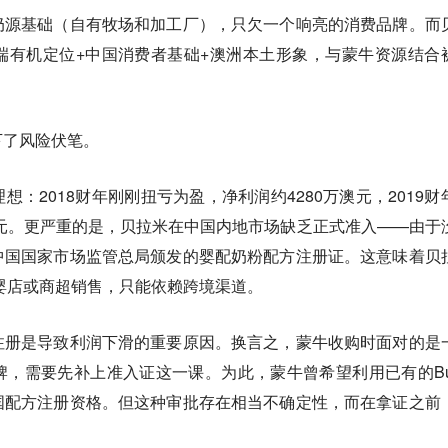
奶源基础（自有牧场和加工厂），只欠一个响亮的消费品牌。而
端有机定位+中国消费者基础+澳洲本土形象，与蒙牛资源结合
下了风险伏笔。
：2018财年刚刚扭亏为盈，净利润约4280万澳元，2019财
澳元。更严重的是，贝拉米在中国内地市场缺乏正式准入——由于
中国国家市场监管总局颁发的婴配奶粉配方注册证。这意味着贝
婴店或商超销售，只能依赖跨境渠道。
注册是导致利润下滑的重要原因。换言之，蒙牛收购时面对的是
，需要先补上准入证这一课。为此，蒙牛曾希望利用已有的Bur
国配方注册资格。但这种审批存在相当不确定性，而在拿证之前