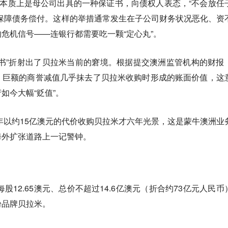
，本质上是母公司出具的一种保证书，向债权人表态，“不会放任
保障债务偿付。这样的举措通常发生在子公司财务状况恶化、资
危机信号——连银行都需要吃一颗“定心丸”。
书”折射出了贝拉米当前的窘境。根据提交澳洲监管机构的财报
，巨额的商誉减值几乎抹去了贝拉米收购时形成的账面价值，这
如今大幅“贬值”。
9年以约15亿澳元的代价收购贝拉米才六年光景，这是蒙牛澳洲业
海外扩张道路上一记警钟。
每股12.65澳元、总价不超过14.6亿澳元（折合约73亿元人民币
粉品牌贝拉米。