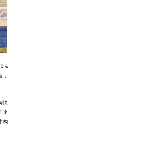
0%
言，
牌快
工企
牛构