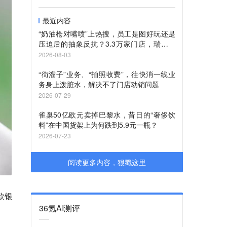
最近内容
“奶油枪对嘴喷”上热搜，员工是图好玩还是
压迫后的抽象反抗？3.3万家门店，瑞幸还
管得过来吗？
2026-08-03
“街溜子”业务、“拍照收费”，往快消一线业
务身上泼脏水，解决不了门店动销问题
2026-07-29
雀巢50亿欧元卖掉巴黎水，昔日的“奢侈饮
料”在中国货架上为何跌到5.9元一瓶？
2026-07-23
阅读更多内容，狠戳这里
款银
36氪AI测评