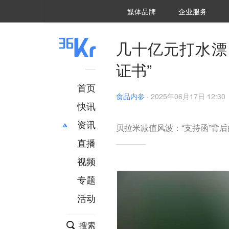
36氪Auto
数字时氪
企业号
未来消费
智能涌现
未来城市
启动Power on
媒体品牌
企业服务
企服点评
36氪出海
36氪研究院
潮生TIDE
36氪企服点评
36Kr研究院
36氪财经
职场bonus
36碳
后浪研究所
36Kr创新咨询
暗涌Waves
硬氪
氪睿研究院
几十亿元打水漂
证书”
首页
食品内参
·
2025年06月17日 12:30
快讯
资讯
贝拉米减值风波：“支持函”背
直播
最新
推荐
创投
财经
视频
汽车
AI
专题
科技
项目推荐
活动
专精特新
安徽
搜索