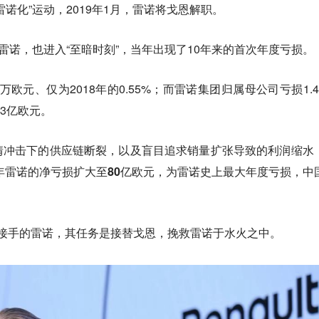
诺化”运动，2019年1月，雷诺将戈恩解职。
雷诺，也进入“至暗时刻”，当年出现了10年来的首次年度亏损。
0万欧元、仅为2018年的0.55%；而雷诺集团归属母公司亏损1.4
33亿欧元。
情冲击下的供应链断裂，以及盲目追求销量扩张导致的利润缩水
0年雷诺的净亏损扩大至80亿欧元，为雷诺史上最大年度亏损
，中
点接手的雷诺，其任务是接替戈恩，挽救雷诺于水火之中。