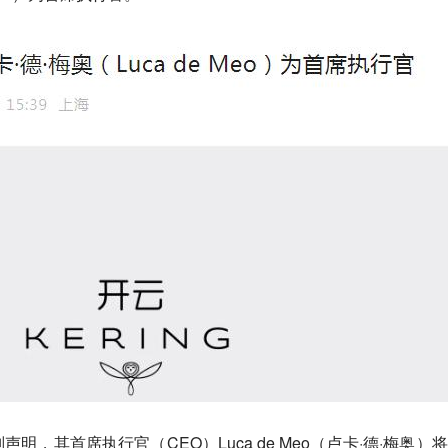
，其首席执行官（CEO）Luca de Meo（卢卡·德·梅奥）将