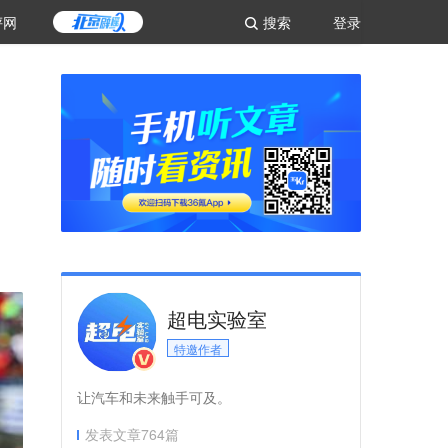
评网
搜索
登录
超电实验室
特邀作者
让汽车和未来触手可及。
发表文章
764
篇