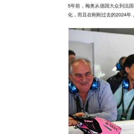
5年前，梅奥从德国大众到法国
化，而且在刚刚过去的2024年