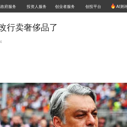
创投发布
项目推荐
核心服务
LP源计划
政府服务
投资人服务
创业者服务
创投平台
AI测
36氪Pro
VClub
VClub投资机构库
创投氪堂
城市之窗
投资机构职位推介
企业入驻
投资人认证
，改行卖奢侈品了
4