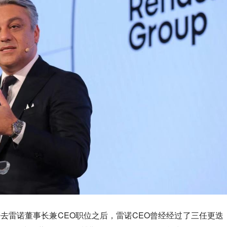
月辞去雷诺董事长兼CEO职位之后，雷诺CEO曾经经过了三任更迭