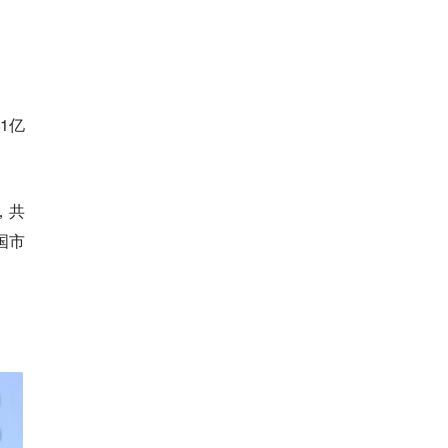
1亿
，共
国市