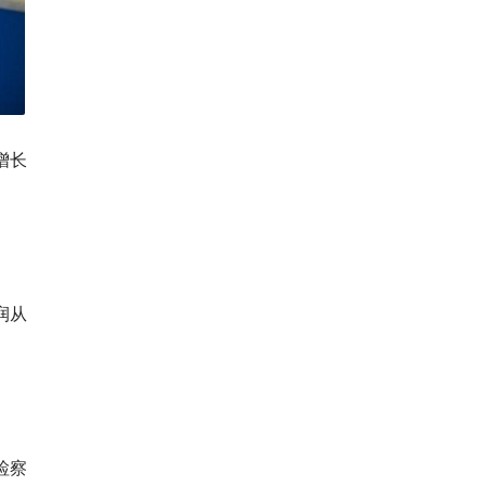
增长
润从
检察