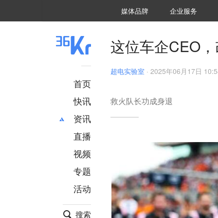
36氪Auto
数字时氪
企业号
未来消费
智能涌现
未来城市
启动Power on
媒体品牌
企业服务
企服点评
36氪出海
36氪研究院
潮生TIDE
36氪企服点评
36Kr研究院
36氪财经
职场bonus
36碳
后浪研究所
36Kr创新咨询
暗涌Waves
硬氪
氪睿研究院
这位车企CEO
超电实验室
·
2025年06月17日 10:5
首页
快讯
救火队长功成身退
资讯
直播
最新
推荐
创投
财经
视频
汽车
AI
专题
科技
项目推荐
活动
专精特新
安徽
搜索