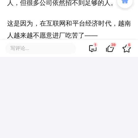
人，但很多公司依然招不到足够的人。
这是因为，在互联网和平台经济时代，越南
人越来越不愿意进厂吃苦了——
1
39
6
写评论...
2013年至2019年，越南工业和建筑业的就
业人口的占比增速，是服务业的3倍以上；
但到了2022、2023年，服务业反超，成为
新增就业人口最多的行业。
胡志明市就业服务中心指出，年轻人工作讲
求自由，宁愿做共享租车司机、外送员这类
所以在越南，网约车司机和
弹性高的工作。