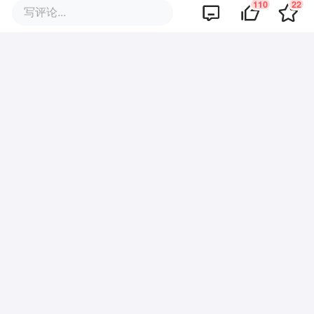
地的仓储分拣中心、配送站点都在持续招
110
22
写评论...
工，这类岗位的特点是“没有淡季，随时要
人”。
在刘闯看来，与传统招聘模式（1.0时代的
线下招聘会、2.0时代的线上招聘平台）相
比，直播带岗模式意味着招聘市场已步入
3.0时代。通过实时视频展示车间环境、操
作台实况及住宿条件，实现“所见即所得”的
岗位透视；主播即时解答薪资发放规则等问
题，求职者可点击报名入口投递，形成“观
看-咨询-投递-对接”的闭环。该模式使简历