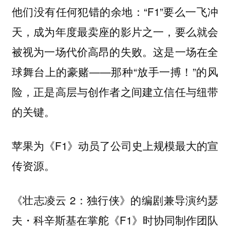
他们没有任何犯错的余地：“F1”要么一飞冲
天，成为年度最卖座的影片之一，要么就会
被视为一场代价高昂的失败。这是一场在全
球舞台上的豪赌——那种“放手一搏！”的风
险，正是高层与创作者之间建立信任与纽带
的关键。
苹果为《F1》动员了公司史上规模最大的宣
传资源。
《壮志凌云 2：独行侠》的编剧兼导演约瑟
夫・科辛斯基在掌舵《F1》时协同制作团队