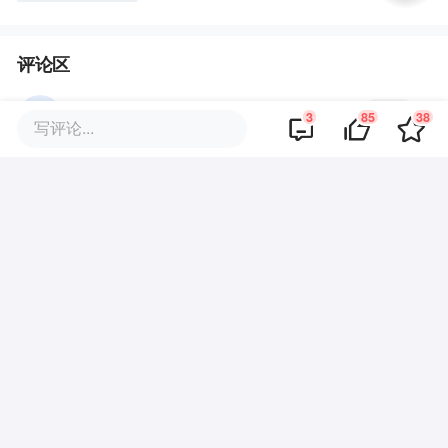
评论区
·
回复
旗木卡卡西
2025-06-14
3
85
38
写评论...
都知道调改的核心是涨薪让员工热爱工
作，却不这么做
·
回复
氪友kkkkk888888
2025-06-14
资本家也可以分钱，不能只进不出
·
回复
阿白
2025-06-14
工资高了，大家愿意消费
商业策划