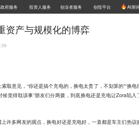
创投发布
项目推荐
核心服务
LP源计划
政府服务
投资人服务
创业者服务
创投平台
AI测
36氪Pro
VClub
VClub投资机构库
创投氪堂
城市之窗
投资机构职位推介
企业入驻
投资人认证
重资产与规模化的博弈
:39
网上索取意见，“你还是搞个充电的，换电太贵了，不划算的”“换电
候觉得耽误事”朋友们分两拨，到底换电还是充电让Zora陷入
网上许多网友的观点，换电好还是充电好，一直都是车主们热议