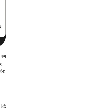
电网
设。
就有
？
则接