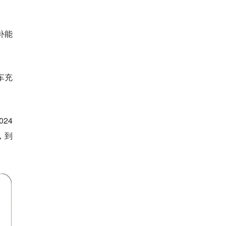
补能
车充
24
，到