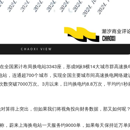
在全国累计布局换电站3343座，形成9纵9横14大城市群高速换
换电站，连通超700个城市，实现全国主要城市间高速换电网络建
数突破7000万次。3月以来，日均换电约8.8万次，平均约1秒
绝对算得上突出，但如果我们将视角投向财务数据，那又如何呢
称，蔚来上海换电站一天服务约9000单，如果每天保持近万单