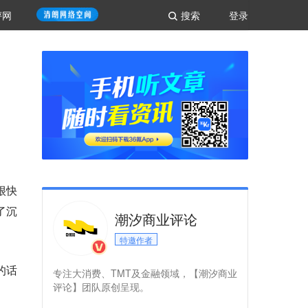
评网
搜索
登录
很快
了沉
潮汐商业评论
特邀作者
的话
专注大消费、TMT及金融领域，【潮汐商业
评论】团队原创呈现。