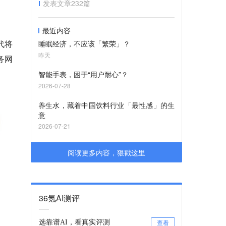
发表文章
232
篇
最近内容
代将
睡眠经济，不应该「繁荣」？
昨天
务网
智能手表，困于“用户耐心”？
2026-07-28
养生水，藏着中国饮料行业「最性感」的生
意
2026-07-21
阅读更多内容，狠戳这里
36氪AI测评
选靠谱AI，看真实评测
查看