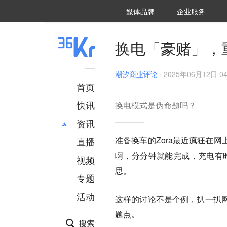
36氪Auto
数字时氪
企业号
未来消费
智能涌现
未来城市
启动Power on
媒体品牌
企业服务
企服点评
36氪出海
36氪研究院
潮生TIDE
36氪企服点评
36Kr研究院
36氪财经
职场bonus
36碳
后浪研究所
36Kr创新咨询
暗涌Waves
硬氪
氪睿研究院
换电「豪赌」，
潮汐商业评论
·
2025年06月12日 04
首页
快讯
换电模式是伪命题吗？
资讯
准备换车的Zora最近疯狂在
直播
最新
推荐
啊，分分钟就能完成，充电有时
创投
财经
视频
汽车
AI
思。
专题
科技
项目推荐
活动
专精特新
安徽
这样的讨论不是个例，扒一扒
题点。
搜索