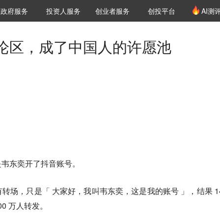
创投发布
项目推荐
核心服务
LP源计划
政府服务
投资人服务
创业者服务
创投平台
AI测
36氪Pro
VClub
VClub投资机构库
创投氪堂
城市之窗
投资机构职位推介
企业入驻
投资人认证
论区，成了中国人的许愿池
是
韦东奕
开了抖音账号。
转场，只是「 大家好，我叫韦东奕，这是我的账号 」，结果 14
00 万人转发。