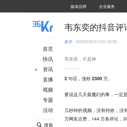
36氪Auto
数字时氪
企业号
未来消费
智能涌现
未来城市
启动Power on
媒体品牌
企业服务
企服点评
36氪出海
36氪研究院
潮生TIDE
36氪企服点评
36Kr研究院
36氪财经
职场bonus
36碳
后浪研究所
36Kr创新咨询
暗涌Waves
硬氪
氪睿研究院
韦东奕的抖音评
差评
·
2025年06月10日 02:50
首页
快讯
韦东奕，不是神
资讯
3 句话，涨粉 2300 万。
直播
最新
推荐
创投
财经
视频
要说这几天最魔幻的事，一定
汽车
AI
专题
科技
项目推荐
活动
几秒钟的视频，没有特效，没有
专精特新
安徽
万网友点赞，144 万条评论，3
搜索