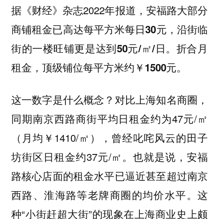
据《财经》杂志2022年报道，
安福路大部分
商铺租金已高达每平方米每日30元，沿街临
街的一楼旺铺更是达到50元/㎡/日。折合月
租金，顶级铺位每平方米约￥1500元。
这一数字是什么概念？对比上海知名商圈，
同期南京西路商街平均日租金约为47元/㎡
（月均￥1410/㎡），曾经叱咤风云的田子
坊街区日租金约37元/㎡。也就是说，安福
路核心店面的租金水平已逼近甚至超过南京
西路、淮海路等老牌商圈的均价水平。这
种“小街赶超大街”的现象在上海商业史上颇