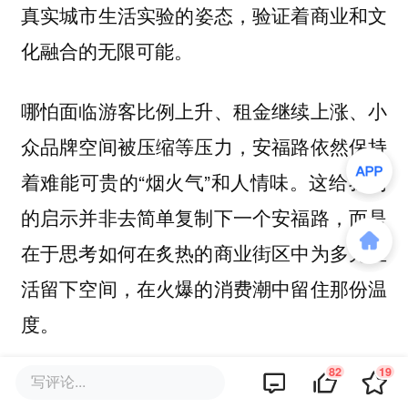
的姿态，验证着商业和文
真实城市生活实验
化融合的无限可能。
哪怕面临游客比例上升、租金继续上涨、小
众品牌空间被压缩等压力，安福路依然保持
着难能可贵的“烟火气”和人情味。这给我们
的启示并非去简单复制下一个安福路，而是
在于思考如何在炙热的商业街区中为多元生
活留下空间，在火爆的消费潮中留住那份温
度。
82
19
写评论...
安福路的走红让各界开始寻找和培养“下一