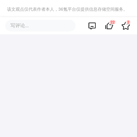
该文观点仅代表作者本人，36氪平台仅提供信息存储空间服务。
22
2
写评论...
22
好文章，需要你的鼓励
品牌专题
你可能也喜欢这些文章
啤酒升级，杀死精酿