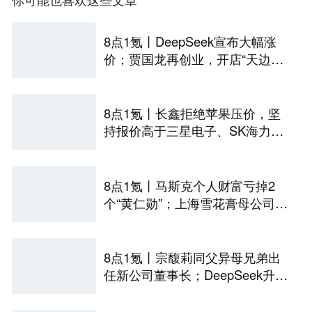
8点1氪丨DeepSeek宣布大幅涨
价；贾国龙再创业，开店“天边羊
多”；河南试行周五下午弹性离岗
8点1氪丨长鑫拒绝苹果压价，坚
持报价高于三星电子、SK海力
士；宇树科技开启科创板IPO初
步询价；韩国宣布进入“国家灾难
状态”
8点1氪丨马斯克个人财富亏掉2
个“黄仁勋”；上海雪花膏母公司破
产；日本半导体或面临断供
8点1氪丨宗馥莉同父异母兄弟出
任新公司董事长；DeepSeek升至
全球调用量第一；iPhone被曝最
高或涨价超千元