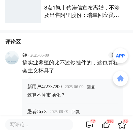
8点1氪丨蔡崇信宣布离婚，不涉
及出售阿里股份；瑞幸回应员工
对嘴喷奶油；IF椰子水市值从126
亿暴跌到16亿
评论区
·
回复
😀
2025-06-09
搞实业养殖的比不过炒挂件的，这也算社
会主义杯具了。
·
·
回复
新用户472337200
2025-06-09
这算不算市场化？
·
·
回复
愚者Gqe8
2025-06-09
这东西能持久么
17
396
45
写评论...