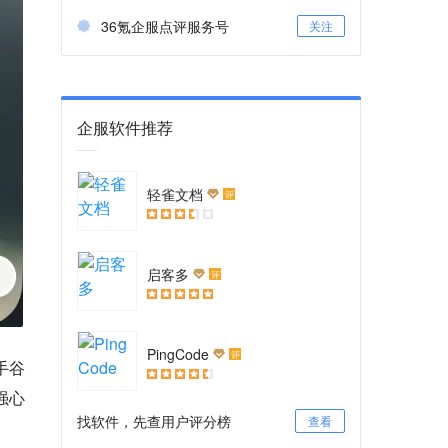
36氪企服点评服务号
关注
企服软件推荐
轻雀文档
评
启客多
评
PingCode
评
对手谷
强心
找软件，先查用户评分榜
查看