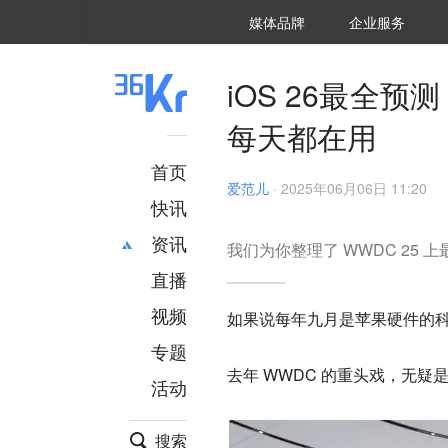
36氪Auto
数字时氪
企业号
未来消费
智能涌现
未来城市
启动Power on
媒体品牌
企业服务
企服点评
36氪出海
36氪研究院
潮生TIDE
36氪企服点评
36Kr研究院
36氪财经
职场bonus
36碳
后浪研究所
36Kr创新咨询
暗涌Waves
硬氪
氪睿研究院
iOS 26最全
每天都在用
首页
爱范儿
·
2025年06月06日 11:20
快讯
资讯
我们为你整理了 WWDC 25 
直播
最新
推荐
创投
财经
视频
如果说每年九月是苹果硬件的科
汽车
AI
专题
科技
项目推荐
去年 WWDC 的重头戏，无疑是 App
活动
专精特新
安徽
搜索