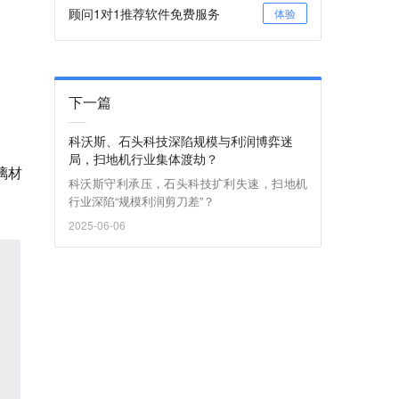
顾问1对1推荐软件免费服务
体验
下一篇
科沃斯、石头科技深陷规模与利润博弈迷
局，扫地机行业集体渡劫？
璃材
科沃斯守利承压，石头科技扩利失速，扫地机
行业深陷“规模利润剪刀差”？
2025-06-06