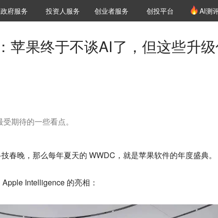
创投发布
项目推荐
核心服务
LP源计划
政府服务
投资人服务
创业者服务
创投平台
AI测
36氪Pro
VClub
VClub投资机构库
创投氪堂
城市之窗
投资机构职位推介
企业入驻
投资人认证
预测：苹果终于不谈AI了，但这些升级
上最受期待的一些看点。
技春晚，那么每年夏天的 WWDC，就是苹果软件的年度盛典
le Intelligence 的亮相：