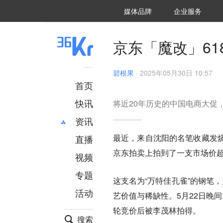
36氪Auto
数字时氪
企业号
未来消费
智能涌现
未来城市
启动Power on
媒体品牌
企业服务
企服点评
36氪出海
36氪研究院
潮生TIDE
36氪企服点评
36Kr研究院
36氪财经
职场bonus
36碳
后浪研究所
36Kr创新咨询
暗涌Waves
硬氪
氪睿研究院
京东「魔改」61
碧根果
·
2025年05月30日 10:57
首页
快讯
将近20年历史的中国电商大促
资讯
最近，来自沈阳的名笔收藏发烧
直播
最新
推荐
京东拍卖上拍到了一支市场价超
创投
财经
视频
汽车
AI
专题
这支名为“万特佳孔雀”的钢笔
科技
项目推荐
活动
专精特新
安徽
艺价值与稀缺性。5月22日晚
轮竞价后被李茂林拍得。
搜索