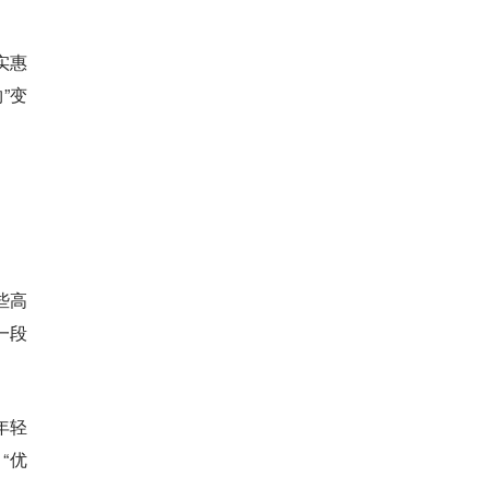
实惠
”变
些高
一段
年轻
“优