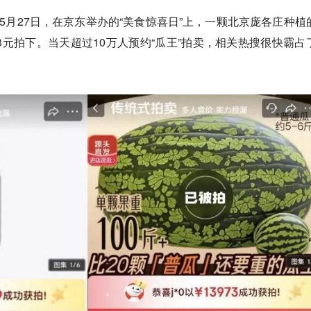
。5月27日，在京东举办的“美食惊喜日”上，一颗北京庞各庄种植
73元拍下。当天超过10万人预约“瓜王”拍卖，相关热搜很快霸占