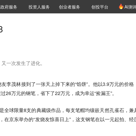
创投发布
项目推荐
核心服务
LP源计划
政府服务
投资人服务
创业者服务
创投平台
AI测
36氪Pro
VClub
VClub投资机构库
创投氪堂
城市之窗
投资机构职位推介
企业入驻
投资人认证
8
，又一次发生了进化。
友李茂林接到了一张天上掉下来的“馅饼”。他以3.9万元的价格
过26万元的钢笔，省下了22万元，成为幸运“捡漏王”。
，是全球限量8支的典藏级作品，每支笔帽均镶嵌天然孔雀石，兼
间，在京东举办的“发烧友惊喜日上”，这支钢笔在以一元起拍、经