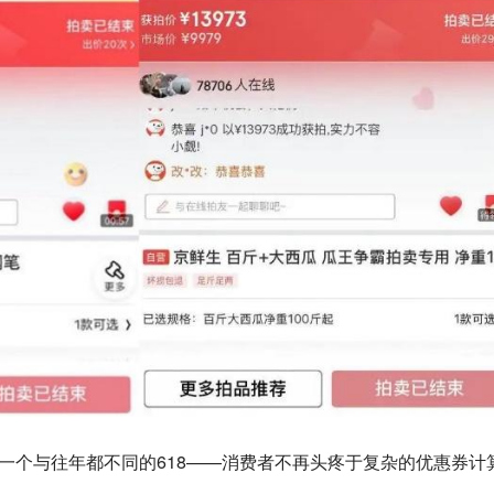
了一个与往年都不同的618——消费者不再头疼于复杂的优惠券计