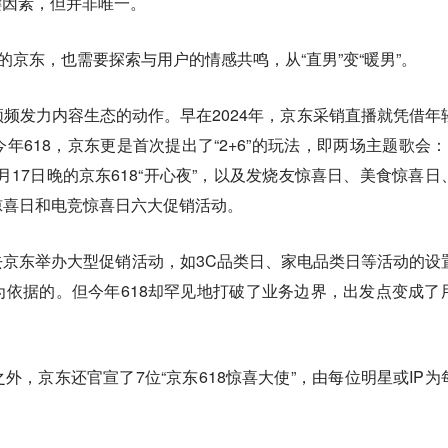
键因素，但并非唯一。
的京东，也需要探索与用户的情感共鸣，从“直男”变“暖男”。
频发力内容生态的动作。早在2024年，京东采销直播就凭借年
年618，京东更是首次提出了“2+6”的玩法，即两场主题歌会：
6月17日晚的京东618“开心夜”，以及发烧友惊喜日、美食惊喜日
惊喜日和电竞惊喜日六大促销活动。
京东举办大型促销活动，如3C品类日、家电品类日等活动的设
依据的。但今年618却罕见地打破了业务边界，出发点变成了
外，京东还官宣了7位“京东618惊喜大使”，由每位明星或IP为