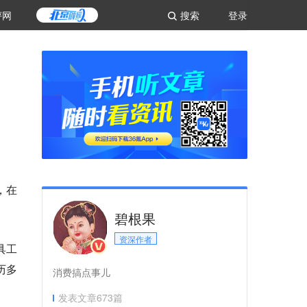
评网
搜索
登录
，在
碧根果
资深作者
具工
历多
消费搞点事儿
发表文章
673
篇