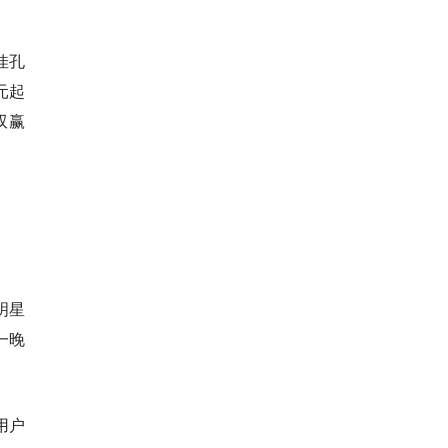
佳孔
元起
双赢
明星
一晚
用户