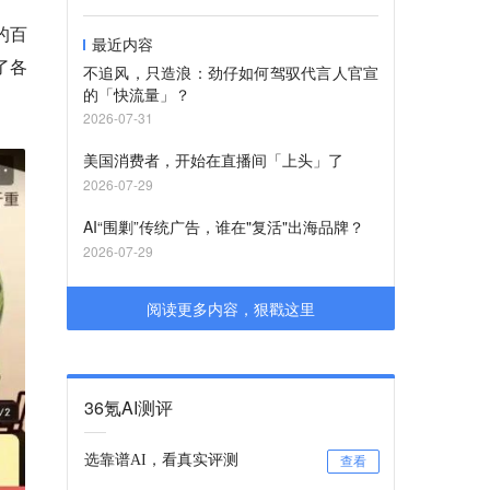
的百
最近内容
了各
不追风，只造浪：劲仔如何驾驭代言人官宣
的「快流量」？
2026-07-31
美国消费者，开始在直播间「上头」了
2026-07-29
AI“围剿”传统广告，谁在"复活"出海品牌？
2026-07-29
阅读更多内容，狠戳这里
36氪AI测评
选靠谱AI，看真实评测
查看