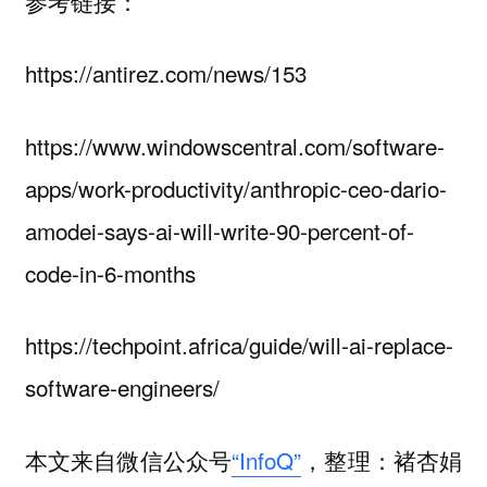
参考链接：
https://antirez.com/news/153
https://www.windowscentral.com/software-
apps/work-productivity/anthropic-ceo-dario-
amodei-says-ai-will-write-90-percent-of-
code-in-6-months
https://techpoint.africa/guide/will-ai-replace-
software-engineers/
本文来自微信公众号
“InfoQ”
，整理：褚杏娟