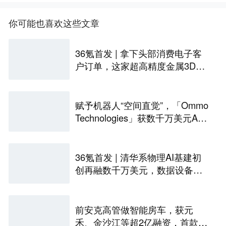
你可能也喜欢这些文章
36氪首发 | 拿下头部消费电子客
户订单，这家超高精度金属3D打
印公司完成Pre-A轮融资
赋予机器人“空间直觉”，「Ommo
Technologies」获数千万美元A轮
融资｜36氪首发
36氪首发 | 清华系物理AI基建初
创再融数千万美元，数据设备进
入全球化规模交付
前安克高管做智能房车，获元
禾、金沙江等超2亿融资，首款产