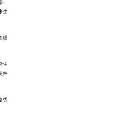
酯、
张生
移膜
衍生
硬件
路线