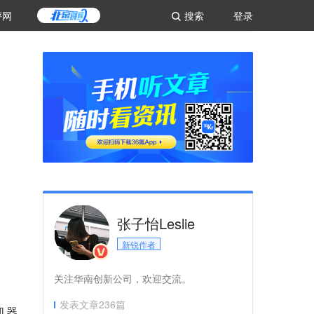
评网
搜索
登录
张子怡Leslie
新锐作者
关注华南创新公司，欢迎交流。
发表文章
236
篇
机器