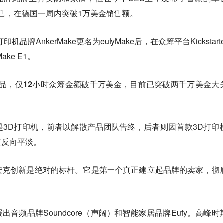
售，在德国一周内突破1万美金销售额。
牌AnkerMake更名为eufyMake后，在众筹平台Kickstart
ke E1。
爆品，
仅12小时众筹金额破千万美金，目前已突破两千万美金大
。
3D打印机，前者以解散产品团队告终，后者则因首款3D打印
直反向平淡。
安克创新是绝对的标杆。它是第一个真正建立起品牌的卖家，彻
音频品牌Soundcore（声阔）和智能家居品牌Eufy。高峰时