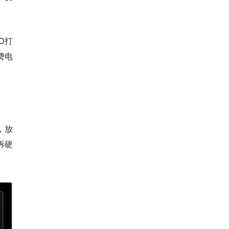
D打
费电
，放
诉硬