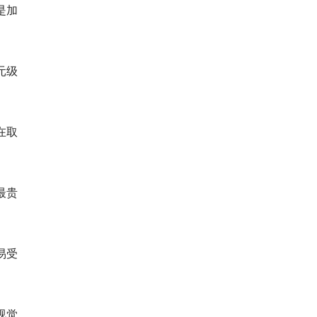
是加
元级
在取
最贵
易受
视觉