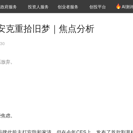
创投发布
项目推荐
核心服务
LP源计划
政府服务
投资人服务
创业者服务
创投平台
AI测
36氪Pro
VClub
VClub投资机构库
创投氪堂
城市之窗
投资机构职位推介
企业入驻
投资人认证
安克重拾旧梦｜焦点分析
30
愿放弃。
些焦虑。
个品牌此前主打安防和家清，但在今年CES上，发布了首款割草