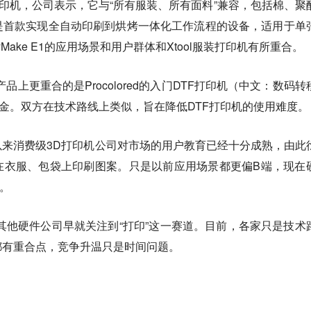
装打印机，公司表示，它与“所有服装、所有面料”兼容，包括棉、聚
是首款实现全自动印刷到烘烤一体化工作流程的设备，适用于单
Make E1的应用场景和用户群体和Xtool服装打印机有所重合。
产品上更重合的是Procolored的入门DTF打印机（中文：数码转
美金。双方在技术路线上类似，旨在降低DTF打印机的使用难度。
来消费级3D打印机公司对市场的用户教育已经十分成熟，由此
在衣服、包袋上印刷图案。只是以前应用场景都更偏B端，现在
。
前，其他硬件公司早就关注到“打印”这一赛道。目前，各家只是技术
都有重合点，竞争升温只是时间问题。