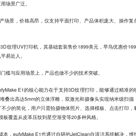
应用场景广泛。
生产场景，价格高昂，仅支持平面打印、产品体积庞大、操作复
款个人3D纹理UV打印机，其基础套装售价1899美元，早鸟优惠价169
也平易近人。
用门槛与应用场景上，产品也做不少的技术突破。
，eufyMake E1的核心能力在于支持3D纹理打印，能够通过精准的
堆叠出高达5mm的立体浮雕，双激光和摄像头实现纳米级扫描
了不少的简化，用户只需拍摄物体照片、选择模板、点击打印，
个模板覆盖从皮革压纹到星空渐变等20多种风格。
，eufyMake E1也通过自研的JetClean自清洁系统解决，维