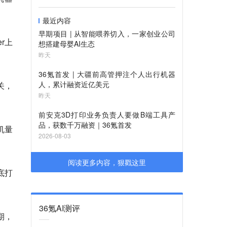
最近内容
早期项目 | 从智能喂养切入，一家创业公司
er上
想搭建母婴AI生态
昨天
36氪首发 | 大疆前高管押注个人出行机器
人，累计融资近亿美元
关，
昨天
前安克3D打印业务负责人要做B端工具产
品，获数千万融资｜36氪首发
机量
2026-08-03
阅读更多内容，狠戳这里
底打
36氪AI测评
期，