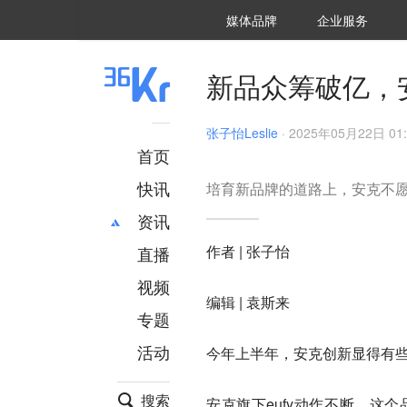
36氪Auto
数字时氪
企业号
未来消费
智能涌现
未来城市
启动Power on
媒体品牌
企业服务
企服点评
36氪出海
36氪研究院
潮生TIDE
36氪企服点评
36Kr研究院
36氪财经
职场bonus
36碳
后浪研究所
36Kr创新咨询
暗涌Waves
硬氪
氪睿研究院
新品众筹破亿，
张子怡Leslie
·
2025年05月22日 01:
首页
快讯
培育新品牌的道路上，安克不
资讯
作者 | 张子怡
直播
最新
推荐
创投
财经
视频
编辑 | 袁斯来
汽车
AI
专题
科技
项目推荐
活动
今年上半年，安克创新显得有
专精特新
安徽
搜索
安克旗下eufy动作不断，这