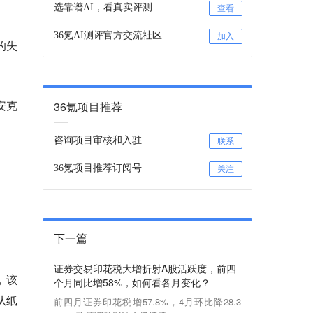
选靠谱AI，看真实评测
查看
36氪AI测评官方交流社区
加入
的失
安克
36氪项目推荐
咨询项目审核和入驻
联系
36氪项目推荐订阅号
关注
下一篇
证券交易印花税大增折射A股活跃度，前四
，该
个月同比增58%，如何看各月变化？
从纸
前四月证券印花税增57.8%，4月环比降28.3