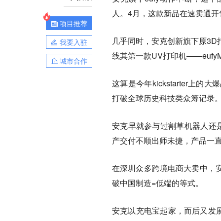
人。4月，这款新品在速卖通开
项目推荐
几乎同时，安克创新旗下原3D打印机品
我要入驻
线其第一款UV打印机——eufyMa
城市合作
这算是今年kickstarter上的大
打破全球历史科技类众筹记录
安克早就参与过割草机器人还是
产交付不顺出师未捷，产品一
在深圳众多跨境电商大卖中，
破中国制造=低端的等式。
安克以充电宝起家，而后又发展出