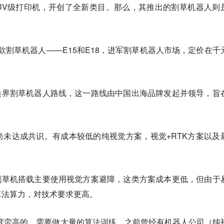
UV级打印机，开创了全新类目。那么，其推出的割草机器人则
两款割草机器人——E15和E18，进军割草机器人市场，定价在千
无边界割草机器人路线，这一路线由中国出海品牌发起并领导，旨
未达成共识。有成本较低的纯视觉方案，视觉+RTK方案以及
款割草机搭载主要使用视觉方案避障，这类方案成本更低，但由于
算法算力，对技术要求更高。
度蛮高的，需要做大量的算法训练。之前曾经有机器人公司（纯