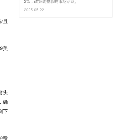
2%，政策调整影响市场活跃。
2025-05-22
杂且
9美
喷头
，确
剩下
护费