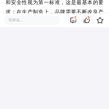
和安全性视为第一标准，这是最基本的要
求；在生产制造上，品牌需要不断改良产
1
5
写评论...
线、提升生产速度，装配更严格的污点检测
和排废措施，打造更完善的供应链。“只有
这样，才能满足消费者最基本的要求。”
本文来自微信公众号
“节点财经”（ID：
jiedian2018）
，作者：零度，36氪经授权发
布。
该文观点仅代表作者本人，36氪平台仅提供信息存储空间服务。