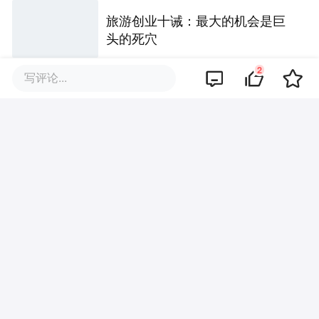
旅游创业十诫：最大的机会是巨
头的死穴
2
写评论...
移动音乐2026年6月观察：粘性
的逆袭者与格局的搅局者
全年预测上调200吉瓦时，拉动锂
电的已经不是汽车
58家非上市寿险2026半年考：投
资驱动利润倍增，退保与人事风
险暗藏
2.8亿旧账撤诉背后：申通的中场