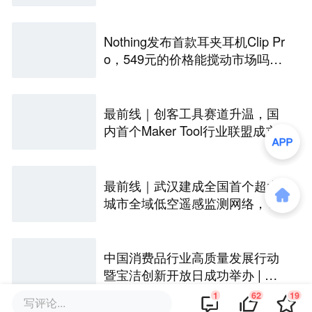
Nothing发布首款耳夹耳机Clip Pr
o，549元的价格能搅动市场吗？
丨最前线
最前线｜创客工具赛道升温，国
内首个Maker Tool行业联盟成立
最前线｜武汉建成全国首个超大
城市全域低空遥感监测网络，146
座无人机机场构建“城市智眼”
中国消费品行业高质量发展行动
暨宝洁创新开放日成功举办 | 最
前线
1
62
19
写评论...