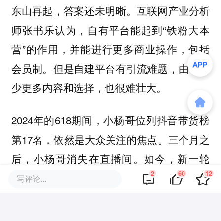
东山再起，答案还未明晰。互联网产业分析
师张书乐认为，自有平台能起到“铁粉大本
营”的作用，并能进行更多商业操作，包括
会员制。但是自建平台有引流难题，由于缺
少更多内容和选择，也很难壮大。
2024年的618期间，小杨哥位列抖音带货榜
第17名，依然是大众关注的焦点。三个月之
后，小杨哥消失在直播间。如今，新一轮
2
60
12
618已经开启，留给三只羊的时间却不多
写评论...
了。