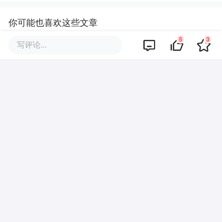
你可能也喜欢这些文章
5
3
写评论...
奥特曼没实现的迪士尼梦，被张
一鸣做了
白鹿囤IP、赵露思征稿，明星造
饼不再是中生代的专属玩法
中专生手搓、引发好莱坞寻人的
爆款AI剧，要出互动影游，AI剧
尽头是游戏？
票房大爆看高至20亿美金，全世
界买单了蜘蛛侠IP的“初心”