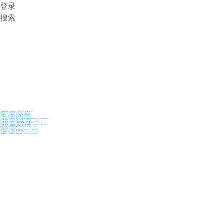
登录
搜索
36氪Auto
数字时氪
未来消费
智能涌现
未来城市
启动Power on
36氪出海
36氪研究院
潮生TIDE
36氪企服点评
36氪财经
职场bonus
36碳
后浪研究所
暗涌Waves
硬氪
氪睿研究院