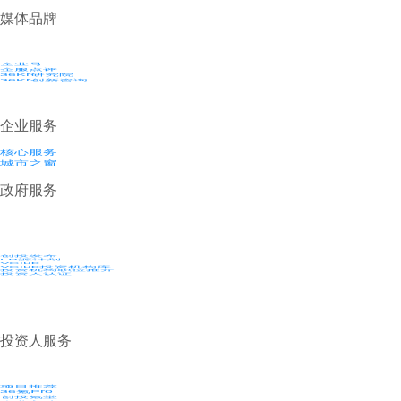
媒体品牌
企业号
企服点评
36Kr研究院
36Kr创新咨询
企业服务
核心服务
城市之窗
政府服务
创投发布
LP源计划
VClub
VClub投资机构库
投资机构职位推介
投资人认证
投资人服务
项目推荐
36氪Pro
创投氪堂