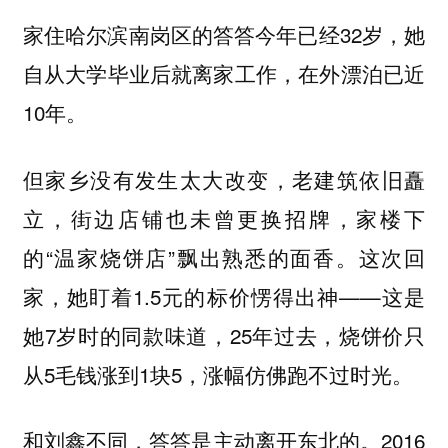
家住哈尔滨南岗区的答答今年已经32岁，她
自从大学毕业后就离家工作，在外漂泊已近
10年。
但家乡没有发生太大改变，老建筑依旧矗
立，街边店铺也未曾更换招牌，家楼下
的“温家烧饼店”飘出熟悉的面香。这次回
家，她盯着1.5元的标价愣得出神——这是
她7岁时的同款味道，25年过去，烧饼价只
从5毛钱涨到1块5，涨幅仿佛跑不过时光。
和刘鑫不同，答答是主动离开东北的。2016