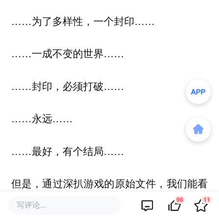
……为了多样性，一个封印……
……一成不变的世界……
……封印，必须打破……
……永远……
……最好，有个结局……
但是，通过深扒游戏的原始文件，我们能看
到一些未被采用的对话：
96
11
写评论...