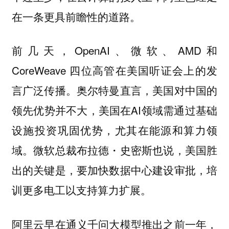
在一条更具前瞻性的道路。
前几天，OpenAI、微软、AMD和
CoreWeave 四位高管在美国听证会上的发
言广泛传播。奥尔特曼直言，美国对中国的
领先优势并不大，美国在AI领域需通过基础
设施投资巩固优势，尤其在能源和算力领
域。微软总裁布拉德・史密斯也说，美国胜
出的关键是，要加快数据中心建设审批，培
训更多电工以支持算力扩展。
阿里云早在通义千问大模型推出之前一年，