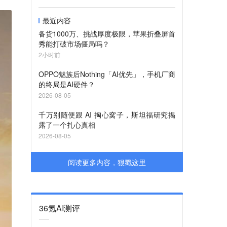
最近内容
备货1000万、挑战厚度极限，苹果折叠屏首
秀能打破市场僵局吗？
2小时前
OPPO魅族后Nothing「AI优先」，手机厂商
的终局是AI硬件？
2026-08-05
千万别随便跟 AI 掏心窝子，斯坦福研究揭
露了一个扎心真相
2026-08-05
阅读更多内容，狠戳这里
36氪AI测评