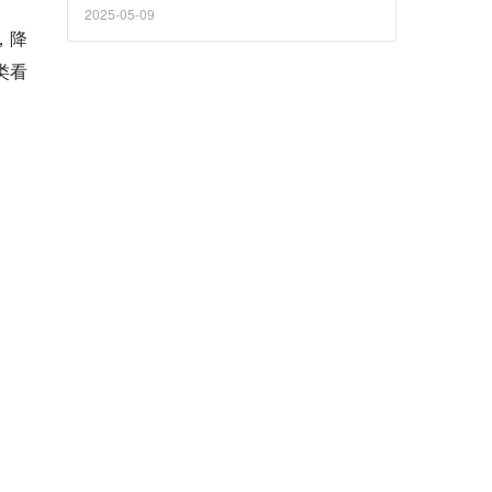
走，捞不到油水也要留下一堆烂摊子。这家公
2025-05-09
司叫仁东控股，现在叫“*ST仁东”。
，降
类看