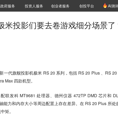
创投发布
项目推荐
核心服务
LP源计划
政府服务
投资人服务
创业者服务
创投平台
AI测
36氪Pro
VClub
VClub投资机构库
创投氪堂
城市之窗
投资机构职位推介
企业入驻
投资人认证
极米投影们要去卷游戏细分场景了
新一代旗舰投影机极米 RS 20 系列，包括 RS 20 Plus 、RS 20 
Ultra Max 四款机型。
配联发科 MT9681 处理器、德州仪器 472TP DMD 芯片和 D
轴能力和内存大小等周边配置上存在差异。在 RS 20 Plus 所处
规中矩。