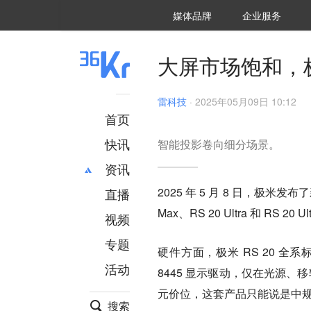
36氪Auto
数字时氪
企业号
未来消费
智能涌现
未来城市
启动Power on
媒体品牌
企业服务
企服点评
36氪出海
36氪研究院
潮生TIDE
36氪企服点评
36Kr研究院
36氪财经
职场bonus
36碳
后浪研究所
36Kr创新咨询
暗涌Waves
硬氪
氪睿研究院
大屏市场饱和，
雷科技
·
2025年05月09日 10:12
首页
快讯
智能投影卷向细分场景。
资讯
2025 年 5 月 8 日，极米发布了
直播
最新
推荐
Max、RS 20 Ultra 和 RS 20 
创投
财经
视频
汽车
AI
专题
硬件方面，极米 RS 20 全系标
科技
项目推荐
活动
专精特新
安徽
8445 显示驱动，仅在光源、移
元价位，这套产品只能说是中
搜索