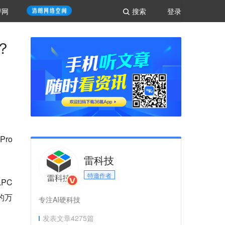
评网
搜索
登录
？
Pro
雷科技
特邀作者
LPC
的万
专注AI硬科技
发表文章
4275
篇