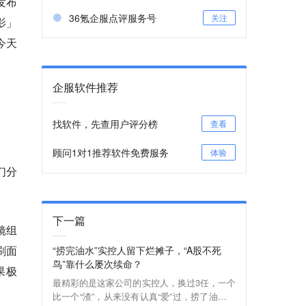
发布
36氪企服点评服务号
关注
影」
今天
企服软件推荐
找软件，先查用户评分榜
查看
顾问1对1推荐软件免费服务
体验
们分
下一篇
镜组
刷面
“捞完油水”实控人留下烂摊子，“A股不死
鸟”靠什么屡次续命？
果极
最精彩的是这家公司的实控人，换过3任，一个
比一个“渣”，从来没有认真“爱”过，捞了油水就