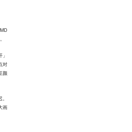
MD
群。
开」
点对
证颜
迟。
大画