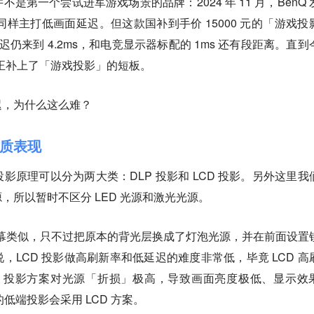
是第一个尝试进军游戏场景的品牌：2024 年 11 月，BenQ 
0i，同样主打低画面延迟。但这款国补到手价 15000 元的「游戏投
画面延迟仍来到 4.2ms，和电竞显示器标配的 1ms 还有段距离。
直到
算真正补上了「游戏投影」的短板。
迟，为什么这么难？
质表现
影原理可以分为两大类：DLP 投影和 LCD 投影。另外这里我
，所以暂时不区分 LED 光源和激光光源。
屏幕类似，只不过把原本的背光层换成了灯泡光源，并在前面设置
，LCD 投影做高刷新率和低延迟的难度非常低，毕竟 LCD 高
D 投影方案对光源「折损」极高，导致画面亮度极低、显示效
的低端投影会采用 LCD 方案。