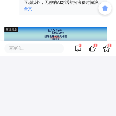
互动以外，无聊的AI对话都挺浪费时间浪费
感情的。。
全文
商业策划
2
13
11
写评论...
商务合作
关于我们
加入我们
联系我们
城市加盟
寻求报道
我要入驻
投资者关系
违法和不良信息、未成年人保护举报电话：010-89650707
举报邮箱：jubao@36kr.com 网上有害信息举报
© 2011~
2026
北京多氪信息科技有限公司 |
京ICP备12031756号-6
|
京ICP证150143号
| 京公网安备11010502057322号