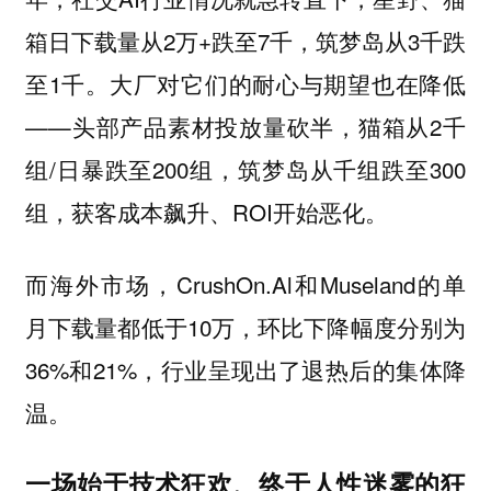
箱日下载量从2万+跌至7千，筑梦岛从3千跌
至1千。大厂对它们的耐心与期望也在降低
——头部产品素材投放量砍半，猫箱从2千
组/日暴跌至200组，筑梦岛从千组跌至300
组，获客成本飙升、ROI开始恶化。
而海外市场，CrushOn.Al和Museland的单
月下载量都低于10万，环比下降幅度分别为
36%和21%，行业呈现出了退热后的集体降
温。
一场始于技术狂欢、终于人性迷雾的狂