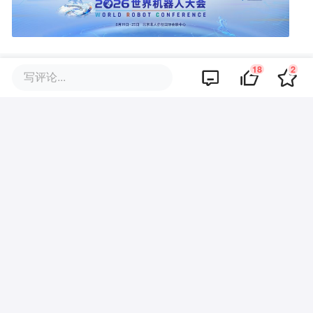
18
2
写评论...
你可能也喜欢这些文章
缩水780亿，钻石大王要被卖了
16.5亿，四川功率半导体企业卖
身
100亿，又一社保基金落地