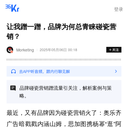
步询价；韩国宣布进入“国家灾
难状态”
登录
让我蹭一蹭，品牌为何总青睐碰瓷营
销？
Morketing
2025年05月06日 00:18
品牌碰瓷营销蹭流量引关注，解析案例与策
略。
最近，又有品牌因为碰瓷营销火了：奥乐齐
广告暗戳戳内涵山姆，思加图携杨幂“逛”阿