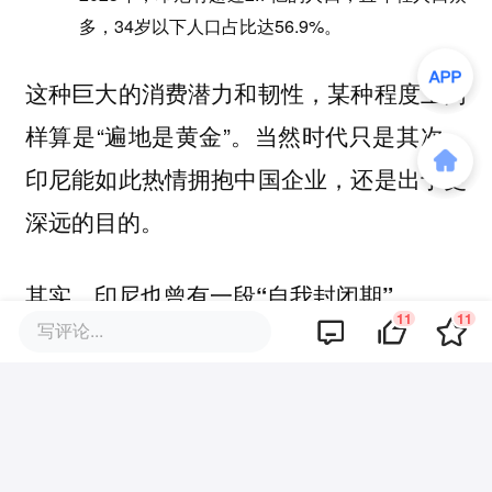
多，34岁以下人口占比达56.9%。
这种巨大的消费潜力和韧性，某种程度上同
样算是“遍地是黄金”。当然时代只是其次，
印尼能如此热情拥抱中国企业，还是出于更
深远的目的。
其实，
印尼也曾有一段“自我封闭期”。
11
11
写评论...
最典型的就是TKDN政策和配额，曾是印尼
保护本土产业的 “盾牌”。TKDN强制要求企
业在印尼生产时，必须使用一定比例的本地