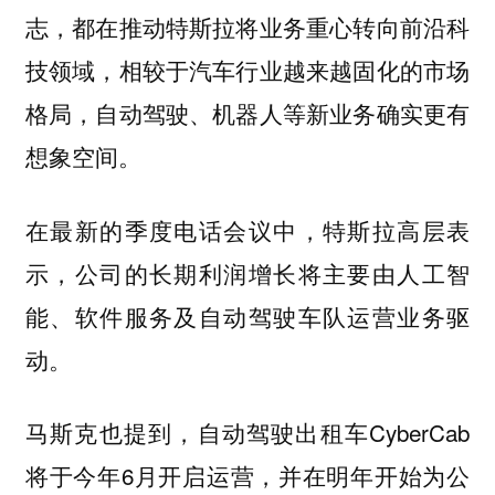
志，都在推动特斯拉将业务重心转向前沿科
技领域，相较于汽车行业越来越固化的市场
格局，自动驾驶、机器人等新业务确实更有
想象空间。
在最新的季度电话会议中，特斯拉高层表
示，公司的长期利润增长将主要由人工智
能、软件服务及自动驾驶车队运营业务驱
动。
马斯克也提到，自动驾驶出租车CyberCab
将于今年6月开启运营，并在明年开始为公