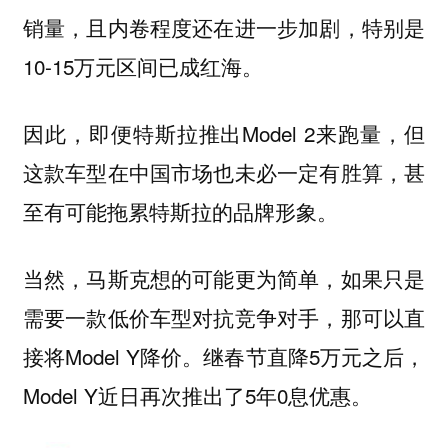
销量，且内卷程度还在进一步加剧，特别是
10-15万元区间已成红海。
因此，即便特斯拉推出Model 2来跑量，但
这款车型在中国市场也未必一定有胜算，甚
至有可能拖累特斯拉的品牌形象。
当然，马斯克想的可能更为简单，如果只是
需要一款低价车型对抗竞争对手，那可以直
接将Model Y降价。继春节直降5万元之后，
Model Y近日再次推出了5年0息优惠。