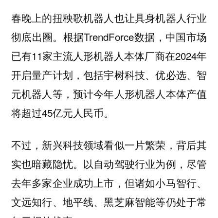
春晚上的扭秧歌机器人也让具身机器人行业
彻底出圈。根据TrendForce数据，中国市场
已有11家主流人形机器人本体厂商在2024年
开启量产计划，包括宇树科技、优必选、智
元机器人等，预计今年人形机器人本体产值
将超过45亿元人民币。
不过，新兴科技领域看似一片繁荣，背后其
实也暗藏隐忧。以自动驾驶行业为例，尽管
去年多家企业成功上市，但诸如小马智行、
文远知行、地平线、黑芝麻智能等仍处于常