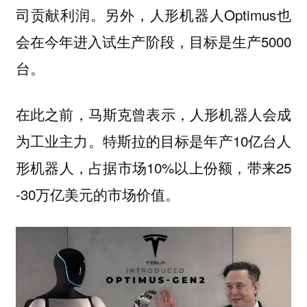
司贡献利润。另外，人形机器人Optimus也
会在今年进入试生产阶段，目标是生产5000
台。
在此之前，马斯克曾表示，人形机器人会成
为工业主力。特斯拉的目标是年产10亿台人
形机器人，占据市场10%以上份额，带来25
-30万亿美元的市场价值。