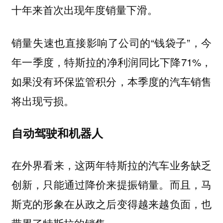
十年来首次出现年度销量下滑。
销量失速也直接影响了公司的“钱袋子”，今
年一季度，特斯拉的净利润同比下降71%，
如果没有环保监管积分，本季度的汽车销售
将出现亏损。
自动驾驶和机器人
在外界看来，这两年特斯拉的汽车业务缺乏
创新，只能通过降价来提振销量。而且，马
斯克的形象在从政之后变得越来越负面，也
带累了特斯拉的销售。