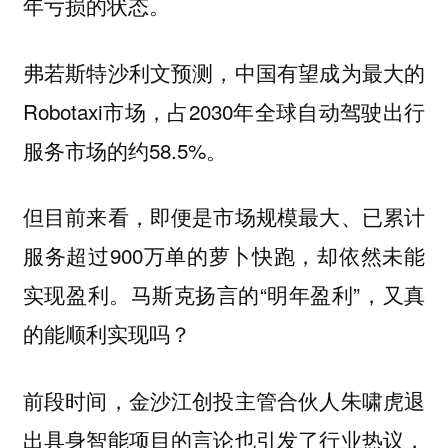
年亏损的状态。
弗若斯特沙利文预测，中国有望成为最大的
Robotaxi市场，占2030年全球自动驾驶出行
服务市场的约58.5%。
但目前来看，即便是市场规模最大、已累计
服务超过900万单的萝卜快跑，却依然未能
实现盈利。马斯克扬言的“明年盈利”，又真
的能顺利实现吗？
前段时间，金沙江创投主管合伙人朱啸虎退
出具身智能项目的言论也引发了行业热议，