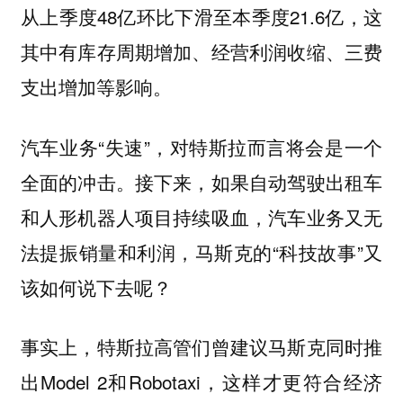
从上季度48亿环比下滑至本季度21.6亿，这
其中有库存周期增加、经营利润收缩、三费
支出增加等影响。
汽车业务“失速”，对特斯拉而言将会是一个
全面的冲击。接下来，如果自动驾驶出租车
和人形机器人项目持续吸血，汽车业务又无
法提振销量和利润，马斯克的“科技故事”又
该如何说下去呢？
事实上，特斯拉高管们曾建议马斯克同时推
出Model 2和Robotaxi，这样才更符合经济