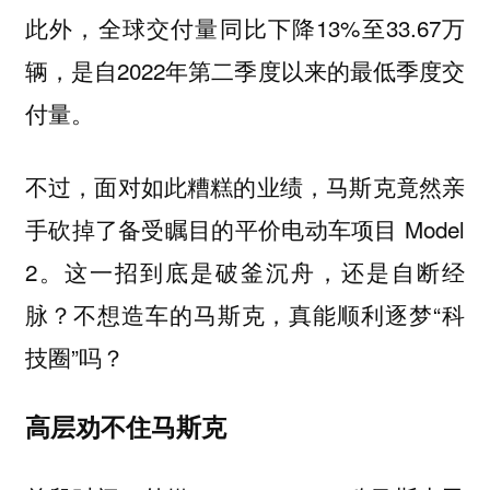
此外，全球交付量同比下降13%至33.67万
辆，是自2022年第二季度以来的最低季度交
付量。
不过，面对如此糟糕的业绩，马斯克竟然亲
手砍掉了备受瞩目的平价电动车项目 Model
2。这一招到底是破釜沉舟，还是自断经
脉？不想造车的马斯克，真能顺利逐梦“科
技圈”吗？
高层劝不住马斯克