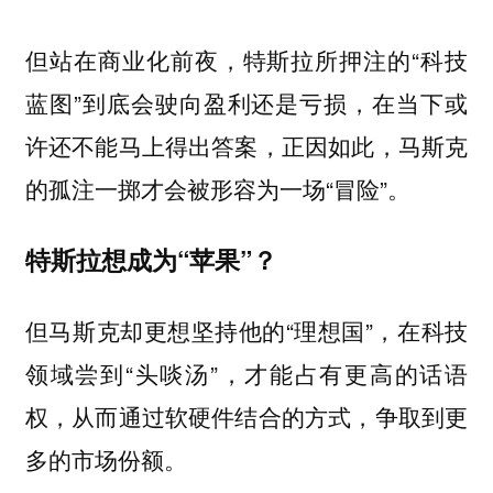
但站在商业化前夜，特斯拉所押注的“科技
蓝图”到底会驶向盈利还是亏损，在当下或
许还不能马上得出答案，正因如此，马斯克
的孤注一掷才会被形容为一场“冒险”。
特斯拉想成为“苹果”？
但马斯克却更想坚持他的“理想国”，在科技
领域尝到“头啖汤”，才能占有更高的话语
权，从而通过软硬件结合的方式，争取到更
多的市场份额。