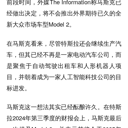
前段时间，外媒The Information称马斯克已
经做出决定，将不会推出外界期待已久的全
新大众市场车型Model 2。
在马斯克看来，尽管特斯拉还会继续生产汽
车，但其已经不再是一家电动汽车公司，而
是聚焦于自动驾驶出租车和人形机器人项
目，并朝着成为一家人工智能科技公司的目
标进发。
马斯克这一想法其实已经酝酿许久。在特斯
拉2024年第三季度的财报会上，马斯克最后