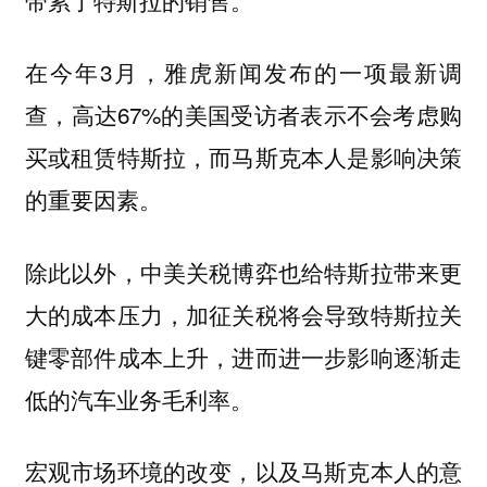
在今年3月，雅虎新闻发布的一项最新调
查，高达67%的美国受访者表示不会考虑购
买或租赁特斯拉，而马斯克本人是影响决策
的重要因素。
除此以外，中美关税博弈也给特斯拉带来更
大的成本压力，加征关税将会导致特斯拉关
键零部件成本上升，进而进一步影响逐渐走
低的汽车业务毛利率。
宏观市场环境的改变，以及马斯克本人的意