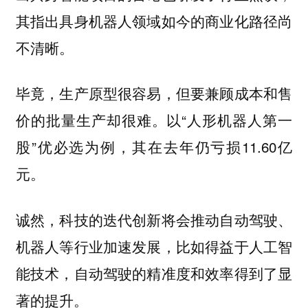
其指出具身机器人领域如今的商业化路径尚
不清晰。
毕竟，生产原型很容易，但要兼顾成本和售
价的批量生产却很难。以“人形机器人第一
股”优必选为例，其在去年仍亏损11.60亿
元。
诚然，科技的迭代创新将会推动自动驾驶、
机器人等行业加速发展，比如得益于人工智
能技术，自动驾驶的精准度和效率得到了显
著的提升。