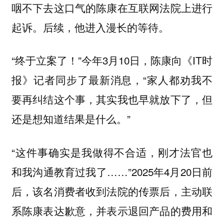
咽不下去这口气的陈康在互联网法院上进行
起诉。后续，他进入漫长的等待。
“终于立案了！”今年3月10日，陈康向《IT时
报》记者同步了最新消息，“家人都劝我不
要再纠结这个事，其实我也早就放下了，但
还是想知道结果是什么。”
“这件事确实是我做得不合适，刚才法官也
和我沟通教育过我了……”2025年4月20日前
后，该名消费者收到法院的传票后，主动联
系陈康表达歉意，并表示退回产品的费用和