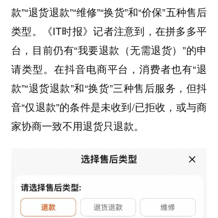
款”“退货退款”“维修”“换货”和“价保”五种售后
类型。《IT时报》记者注意到，在拼多多平
台，目前仍有“我要退款（无需退货）”的申
请类型。在抖音电商平台，消费者也有“退
款”“退货退款”和“换货”三种售后服务，但抖
音“仅退款”的条件是未收到/已拒收，或与商
家协商一致不用退货只退款。