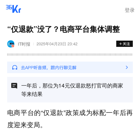
登录
“仅退款”没了？电商平台集体调整
IT时报
2025年04月23日 23:42
一年后，那位为14元仅退款怒打官司的商家
等来结果
电商平台的“仅退款”政策成为标配一年后再
度迎来变局。