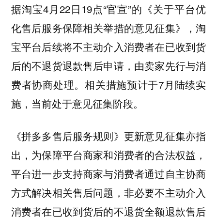
据淘宝4月22日19点“官宣”的《关于平台优
化售后服务保障相关举措的意见征集》，淘
宝平台后续将不主动介入消费者在已收到货
后的不退货退款售后申请，由卖家先行与消
费者协商处理。相关措施预计于7月陆续实
施，当前处于意见征集阶段。
《拼多多售后服务规则》更新意见征集亦指
出，为保障平台商家和消费者的合法权益，
平台进一步支持商家与消费者通过自主协商
方式解决相关售后问题，非必要不主动介入
消费者在已收到货后的不退货全额退款售后