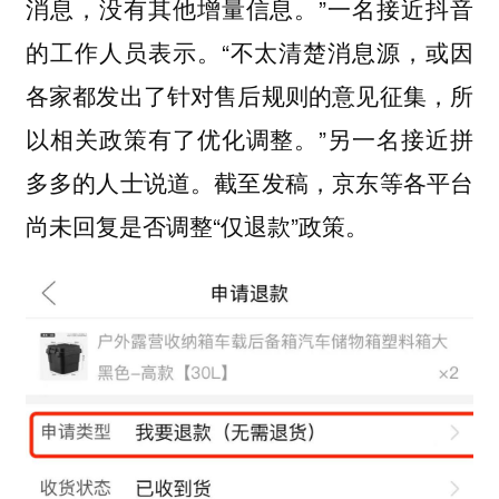
消息，没有其他增量信息。”一名接近抖音
的工作人员表示。“不太清楚消息源，或因
各家都发出了针对售后规则的意见征集，所
以相关政策有了优化调整。”另一名接近拼
多多的人士说道。截至发稿，京东等各平台
尚未回复是否调整“仅退款”政策。