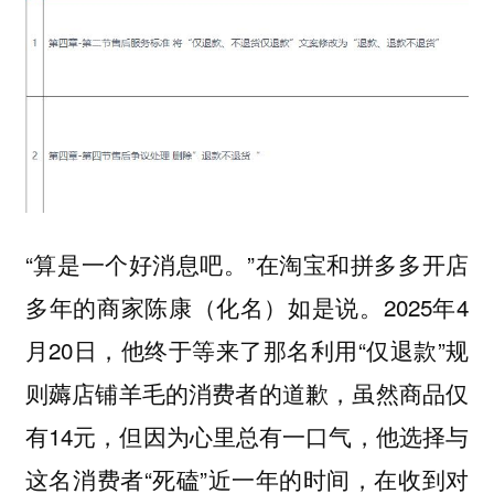
“算是一个好消息吧。”在淘宝和拼多多开店
多年的商家陈康（化名）如是说。2025年4
月20日，他终于等来了那名利用“仅退款”规
则薅店铺羊毛的消费者的道歉，虽然商品仅
有14元，但因为心里总有一口气，他选择与
这名消费者“死磕”近一年的时间，在收到对